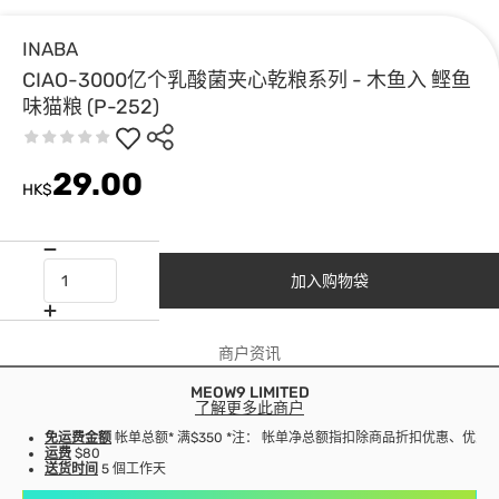
INABA
CIAO-3000亿个乳酸菌夹心乾粮系列 - 木鱼入 鲣鱼
味猫粮 (P-252)
29.00
HK$
加入购物袋
商户资讯
MEOW9 LIMITED
了解更多此商户
免运费金额
帐单总额* 满$350 *注： 帐单净总额指扣除商品折扣优惠、优
运费
$80
送货时间
5 個工作天