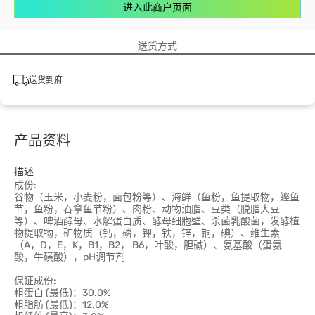
进入此商户页面
送货方式
送货到府
产品资料
描述
成份:
谷物（玉米，小麦粉，面包粉等）、海鲜（鱼粉，鱼提取物，鲣鱼
节，鱼粉，吞拿鱼节粉）、肉粉、动物油脂、豆类（脱脂大豆
等）、啤酒酵母、水解蛋白质、酵母细胞壁、杀菌乳酸菌，发酵植
物提取物，矿物质（钙，磷，钾，铁，锌，铜，碘）、维生素
（A，D，E，K，B1，B2， B6，叶酸，胆碱）、氨基酸（蛋氨
酸，牛磺酸），pH调节剂
保证成份:
粗蛋白 (最低)：30.0%
粗脂肪 (最低)：12.0%