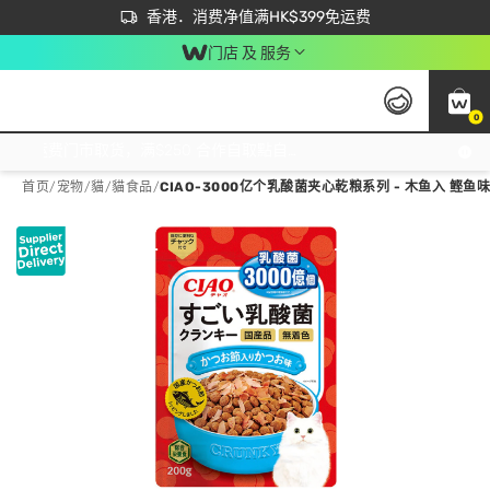
首次APP下单买满$450 输入 NEWAPP 即减$50
立即成为易赏钱会员尽享独家优惠
香港．消费净值满HK$399免运费
门店 及 服务
0
免运费门市取货，满$250 合作自取點自取免运费，净额消费满$399，免费送货上门！
首页
/
宠物
/
貓
/
貓食品
/
CIAO-3000亿个乳酸菌夹心乾粮系列 - 木鱼入 鲣鱼味猫