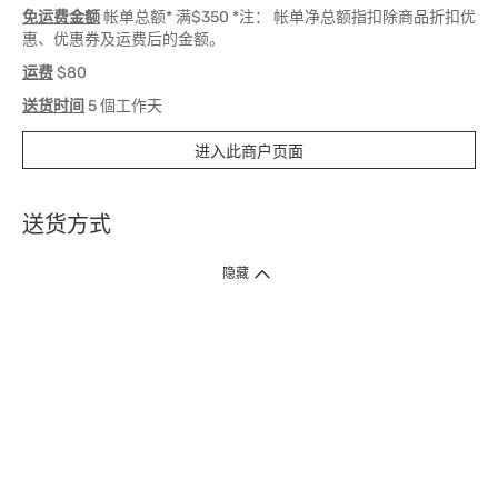
免运费金额
帐单总额* 满$350 *注： 帐单净总额指扣除商品折扣优
惠、优惠券及运费后的金额。
运费
$80
送货时间
5 個工作天
进入此商户页面
送货方式
1. 送货到府（受卫生署条例规管产品除外 ）
隐藏
订单总额淨值满$399免运费（商户直送产品除外），选取「特快送」并于早
上9点至下午7点下单，最快30分钟内送到​。
2. 门店取货（商户直送产品除外）
超过160间门市满$50免费店取，选取「特快门店取货」最快30分钟可取货。
3. 顺丰智能柜（受卫生署条例规管或商户直送产品除外）
买满$250免费顺丰智能柜自提点自取，服务范围包括香港岛、九龙、新界、
各大小屋邨、屋苑商场等。
4.内地跨境直邮
订单总净值满$500免运费。