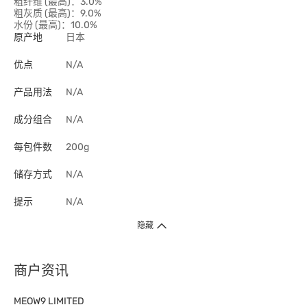
粗纤维 (最高)：3.0%
粗灰质 (最高)：9.0%
水份 (最高)：10.0%
原产地
日本
优点
N/A
产品用法
N/A
成分组合
N/A
每包件数
200g
储存方式
N/A
提示
N/A
隐藏
商户资讯
MEOW9 LIMITED