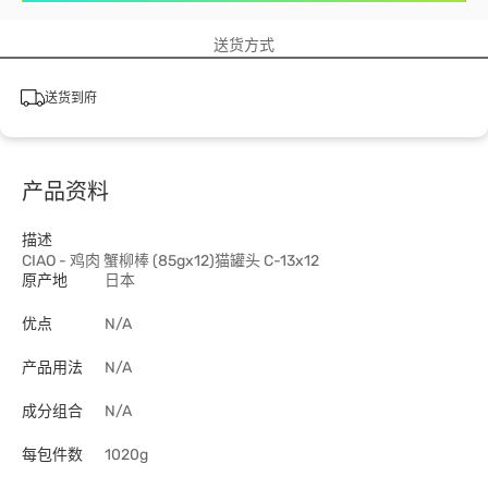
送货方式
送货到府
产品资料
描述
CIAO - 鸡肉 蟹柳棒 (85gx12)猫罐头 C-13x12
原产地
日本
优点
N/A
产品用法
N/A
成分组合
N/A
每包件数
1020g