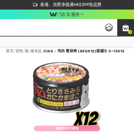
首次APP下单买满$450 输入 NEWAPP 即减$50
立即成为易赏钱会员尽享独家优惠
香港．消费净值满HK$399免运费
门店 及 服务
0
免运费门市取货，满$250 合作自取點自取免运费，净额消费满$399，免费送货上门！
首页
/
宠物
/
貓
/
貓食品
/
CIAO - 鸡肉 蟹柳棒 (85GX12)猫罐头 C-13X12