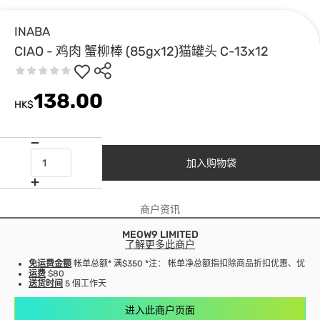
INABA
CIAO - 鸡肉 蟹柳棒 (85gx12)猫罐头 C-13x12
138.00
HK$
加入购物袋
商户资讯
MEOW9 LIMITED
了解更多此商户
免运费金额
帐单总额* 满$350 *注： 帐单净总额指扣除商品折扣优惠、优
运费
$80
送货时间
5 個工作天
进入此商户页面