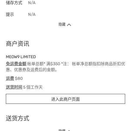
储存方式
N/A
提示
N/A
隐藏
商户资讯
MEOW9 LIMITED
免运费金额
帐单总额* 满$350 *注： 帐单净总额指扣除商品折扣优
惠、优惠券及运费后的金额。
运费
$80
送货时间
5 個工作天
进入此商户页面
送货方式
1. 送货到府（受卫生署条例规管产品除外 ）