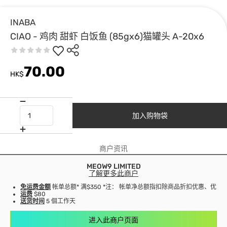
INABA
CIAO - 鸡肉 甜虾 白饭鱼 (85gx6)猫罐头 A-20x6
70.00
HK$
加入购物袋
商户资讯
MEOW9 LIMITED
了解更多此商户
免运费金额
帐单总额* 满$350 *注： 帐单净总额指扣除商品折扣优惠、优
运费
$80
送货时间
5 個工作天
进入此商户页面