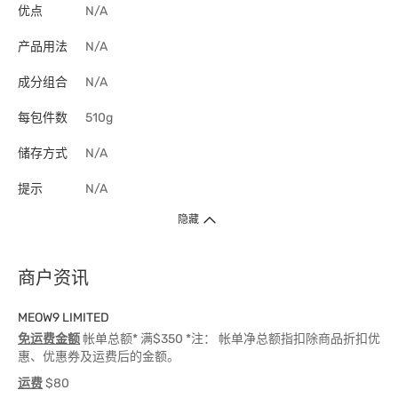
优点
N/A
产品用法
N/A
成分组合
N/A
每包件数
510g
储存方式
N/A
提示
N/A
隐藏
商户资讯
MEOW9 LIMITED
免运费金额
帐单总额* 满$350 *注： 帐单净总额指扣除商品折扣优
惠、优惠券及运费后的金额。
运费
$80