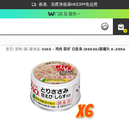
首次APP下单买满$450 输入 NEWAPP 即减$50
立即成为易赏钱会员尽享独家优惠
香港．消费净值满HK$399免运费
门店 及 服务
0
免运费门市取货，满$250 合作自取點自取免运费，净额消费满$399，免费送货上门！
首页
/
宠物
/
貓
/
貓食品
/
CIAO - 鸡肉 甜虾 白饭鱼 (85GX6)猫罐头 A-20X6