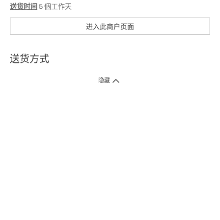
送货时间
5 個工作天
进入此商户页面
送货方式
1. 送货到府（受卫生署条例规管产品除外 ）
隐藏
订单总额淨值满$399免运费（商户直送产品除外），选取「特快送」并于早
上9点至下午7点下单，最快30分钟内送到​。
2. 门店取货（商户直送产品除外）
超过160间门市满$50免费店取，选取「特快门店取货」最快30分钟可取货。
3. 顺丰智能柜（受卫生署条例规管或商户直送产品除外）
买满$250免费顺丰智能柜自提点自取，服务范围包括香港岛、九龙、新界、
各大小屋邨、屋苑商场等。
4.内地跨境直邮
订单总净值满$500免运费。