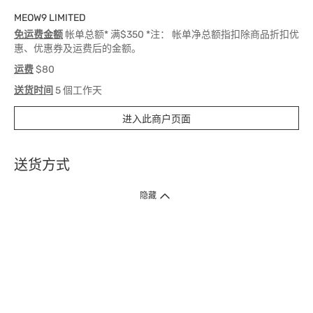
MEOW9 LIMITED
免运费金额
帐单总额* 满$350 *注： 帐单净总额指扣除商品折扣优
惠、优惠券及运费后的金额。
运费
$80
送货时间
5 個工作天
进入此商户页面
送货方式
1. 送货到府（受卫生署条例规管产品除外 ）
隐藏
订单总额淨值满$399免运费（商户直送产品除外），选取「特快送」并于早
上9点至下午7点下单，最快30分钟内送到​。
2. 门店取货（商户直送产品除外）
超过160间门市满$50免费店取，选取「特快门店取货」最快30分钟可取货。
3. 顺丰智能柜（受卫生署条例规管或商户直送产品除外）
买满$250免费顺丰智能柜自提点自取，服务范围包括香港岛、九龙、新界、
各大小屋邨、屋苑商场等。
4.内地跨境直邮
订单总净值满$500免运费。