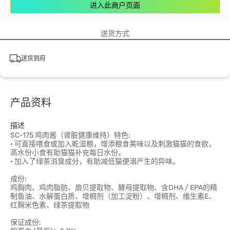
进入此商户页面
送货方式
送货到府
产品资料
描述
SC-175 鸡肉酱（肾脏健康维持）特色:
• 可直接喂食或加入乾湿粮，增添粮食美味以及刺激猫猫的食欲，
高水份小食有助猫猫补充每日水份。
• 加入了绿茶消臭成分，有助减低猫便溺产生的异味。
成份:
鸡胸肉、鸡肉脂肪、扇贝提取物、酵母提取物、含DHA / EPA的精
制鱼油、水解蛋白质、增稠剂（加工淀粉）、增稠剂、维生素E、
红麹米色素、绿茶提取物
保证成份: