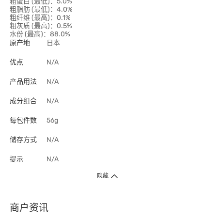
粗蛋白 (最低)：5.0%
粗脂肪 (最低)：4.0%
粗纤维 (最高)：0.1%
粗灰质 (最高)：0.5%
水份 (最高)：88.0%
原产地
日本
优点
N/A
产品用法
N/A
成分组合
N/A
每包件数
56g
储存方式
N/A
提示
N/A
隐藏
商户资讯