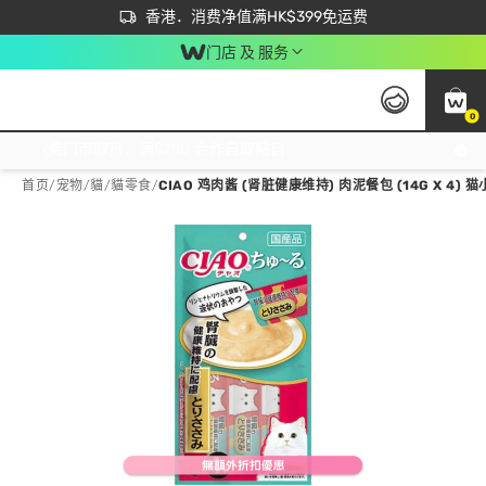
首次APP下单买满$450 输入 NEWAPP 即减$50
立即成为易赏钱会员尽享独家优惠
香港．消费净值满HK$399免运费
门店 及 服务
0
免运费门市取货，满$250 合作自取點自取免运费，净额消费满$399，免费送货上门！
首页
/
宠物
/
貓
/
貓零食
/
CIAO 鸡肉酱 (肾脏健康维持) 肉泥餐包 (14G X 4) 猫