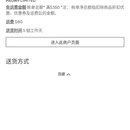
MEOW9 LIMITED
免运费金额
帐单总额* 满$350 *注： 帐单净总额指扣除商品折扣优
惠、优惠券及运费后的金额。
运费
$80
送货时间
5 個工作天
进入此商户页面
送货方式
1. 送货到府（受卫生署条例规管产品除外 ）
隐藏
订单总额淨值满$399免运费（商户直送产品除外），选取「特快送」并于早
上9点至下午7点下单，最快30分钟内送到​。
2. 门店取货（商户直送产品除外）
超过160间门市满$50免费店取，选取「特快门店取货」最快30分钟可取货。
3. 顺丰智能柜（受卫生署条例规管或商户直送产品除外）
买满$250免费顺丰智能柜自提点自取，服务范围包括香港岛、九龙、新界、
各大小屋邨、屋苑商场等。
4.内地跨境直邮
订单总净值满$500免运费。