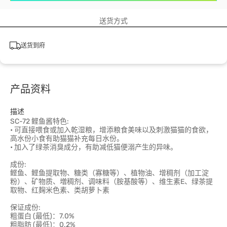
送货方式
送货到府
产品资料
描述
SC-72 鲣鱼酱特色:
• 可直接喂食或加入乾湿粮，增添粮食美味以及刺激猫猫的食欲，
高水份小食有助猫猫补充每日水份。
• 加入了绿茶消臭成分，有助减低猫便溺产生的异味。
成份:
鲣鱼、鲣鱼提取物、糖类（寡糖等）、植物油、增稠剂（加工淀
粉）、矿物质、増稠剂、调味料（胺基酸等）、维生素E、绿茶提
取物、红麹米色素、类胡萝卜素
保证成份:
粗蛋白 (最低)：7.0%
粗脂肪 (最低)：0.2%