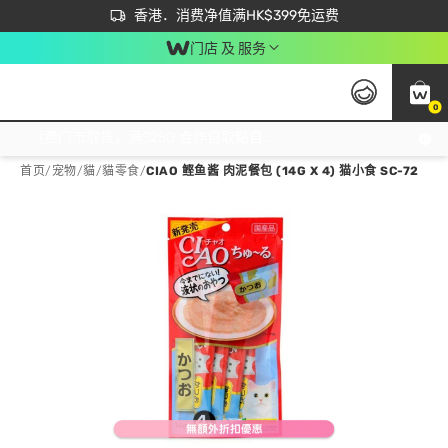
首次APP下单买满$450 输入 NEWAPP 即减$50
立即成为易赏钱会员尽享独家优惠
香港．消费净值满HK$399免运费
门店 及 服务
0
免运费门市取货，满$250 合作自取點自取免运费，净额消费满$399，免费送货上门！
首页
/
宠物
/
貓
/
貓零食
/
CIAO 鲣鱼酱 肉泥餐包 (14G X 4) 猫小食 SC-72