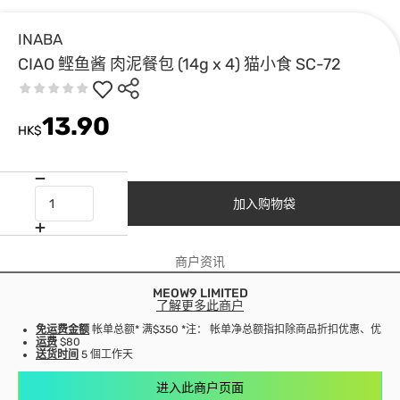
INABA
CIAO 鲣鱼酱 肉泥餐包 (14g x 4) 猫小食 SC-72
13.90
HK$
加入购物袋
商户资讯
MEOW9 LIMITED
了解更多此商户
免运费金额
帐单总额* 满$350 *注： 帐单净总额指扣除商品折扣优惠、优
运费
$80
送货时间
5 個工作天
进入此商户页面