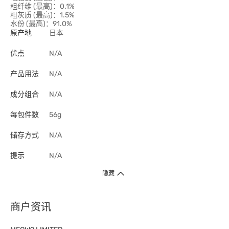
粗纤维 (最高)：0.1%
粗灰质 (最高)：1.5%
水份 (最高)：91.0%
原产地
日本
优点
N/A
产品用法
N/A
成分组合
N/A
每包件数
56g
储存方式
N/A
提示
N/A
隐藏
商户资讯