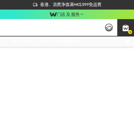
首次APP下单买满$450 输入 NEWAPP 即减$50
立即成为易赏钱会员尽享独家优惠
香港．消费净值满HK$399免运费
门店 及 服务
0
免运费门市取货，满$250 合作自取點自取免运费，净额消费满$399，免费送货上门！