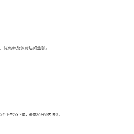
优惠、优惠券及运费后的金额。
至下午7点下单，最快30分钟内送到​。