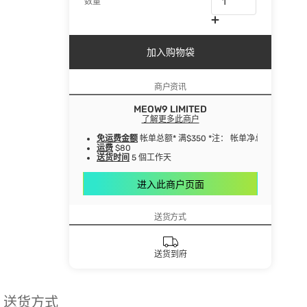
数量
加入购物袋
商户资讯
MEOW9 LIMITED
了解更多此商户
免运费金额
帐单总额* 满$350 *注： 帐单净总额指扣
运费
$80
送货时间
5 個工作天
进入此商户页面
送货方式
送货到府
送货方式