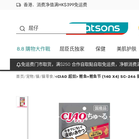
香港．消费净值满HK$399免运费
立即成为易赏钱会员尽享独家优惠
首次APP下单买满$450 输入 NEWAPP 即减$50
生蠔BB
屈仔
8.8 購物大作戰
屈臣氏独家
保健
美肌护肤
免运费门市取货，满$250 合作自取點自取免运费，净额消费满
首页
/
宠物
/
貓
/
貓零食
/
<CIAO 超奴> 鲣鱼+鲣鱼节 (14G X4) SC-2