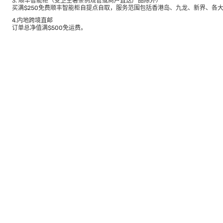
3. 顺丰智能柜（受卫生署条例规管或商户直送产品除外）
买满$250免费顺丰智能柜自提点自取，服务范围包括香港岛、九龙、新界、各
4.内地跨境直邮
订单总净值满$500免运费。