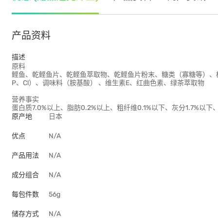
产品资料
描述
原料
鲣鱼、乾鲣鱼片、乾鲣鱼萃取物、乾鲣鱼片粉末、糖类（寡糖等）、植
P、Cl）、调味料（胺基酸） 、维生素E、红曲色素、绿茶萃取物
营养事实
蛋白质7.0%以上、脂肪0.2%以上、粗纤维0.1%以下、灰分1.7%以下、水
原产地
日本
优点
N/A
产品用法
N/A
成分组合
N/A
每包件数
56g
储存方式
N/A