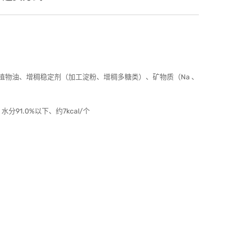
物油、增稠稳定剂（加工淀粉、增稠多糖类）、矿物质（Na 、
分91.0%以下、约7kcal/个