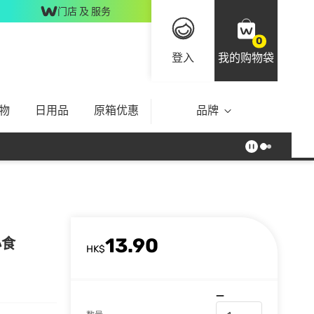
门店 及 服务
0
登入
我的购物袋
物
日用品
原箱优惠
品牌
13.90
小食
HK$