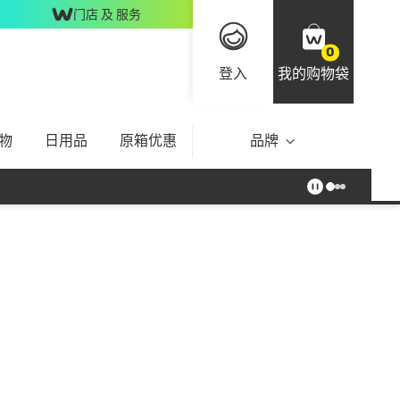
门店 及 服务
0
登入
我的购物袋
物
日用品
原箱优惠
品牌