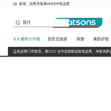
香港．消费净值满HK$399免运费
立即成为易赏钱会员尽享独家优惠
首次APP下单买满$450 输入 NEWAPP 即减$50
生蠔BB
屈仔
8.8 購物大作戰
屈臣氏独家
保健
美肌护肤
免运费门市取货，满$250 合作自取點自取免运费，净额消费满