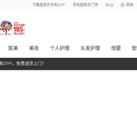
下载屈臣氏手机APP
寻找屈臣氏门市
Blog
简体
医美
美妆
个人护理
头发护理
母嬰
宠
$399，免费送货上门！