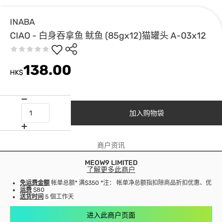
INABA
CIAO - 白身吞拿鱼 鱿鱼 (85gx12)猫罐头 A-03x12
138.00
HK$
加入购物袋
商户资讯
MEOW9 LIMITED
了解更多此商户
免运费金额
帐单总额* 满$350 *注： 帐单净总额指扣除商品折扣优惠、优
运费
$80
送货时间
5 個工作天
进入此商户页面