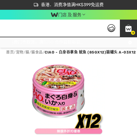
首次APP下单买满$450 输入 NEWAPP 即减$50
立即成为易赏钱会员尽享独家优惠
香港．消费净值满HK$399免运费
门店 及 服务
0
免运费门市取货，满$250 合作自取點自取免运费，净额消费满$399，免费送货上门！
首页
/
宠物
/
貓
/
貓食品
/
CIAO - 白身吞拿鱼 鱿鱼 (85GX12)猫罐头 A-03X12