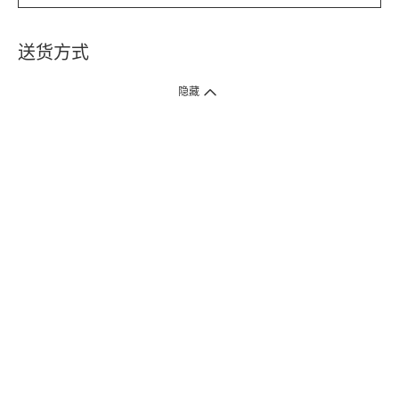
送货方式
1. 送货到府（受卫生署条例规管产品除外 ）
隐藏
订单总额淨值满$399免运费（商户直送产品除外），选取「特快送」并于早
上9点至下午7点下单，最快30分钟内送到​。
2. 门店取货（商户直送产品除外）
超过160间门市满$50免费店取，选取「特快门店取货」最快30分钟可取货。
3. 顺丰智能柜（受卫生署条例规管或商户直送产品除外）
买满$250免费顺丰智能柜自提点自取，服务范围包括香港岛、九龙、新界、
各大小屋邨、屋苑商场等。
4.内地跨境直邮
订单总净值满$500免运费。