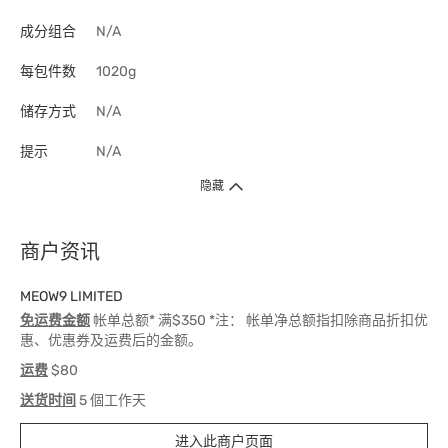
成分组合
N/A
每包件数
1020g
储存方式
N/A
提示
N/A
隐藏
商户资讯
MEOW9 LIMITED
免运费金额
帐单总额* 满$350 *注： 帐单净总额指扣除商品折扣优
惠、优惠券及运费后的金额。
运费
$80
送货时间
5 個工作天
进入此商户页面