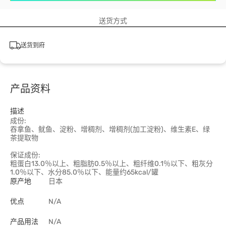
送货方式
送货到府
产品资料
描述
成份:
吞拿鱼、鱿鱼、淀粉、增稠剂、增稠剂(加工淀粉)、维生素E、绿
茶提取物
保证成份:
粗蛋白13.0％以上、粗脂肪0.5％以上、粗纤维0.1％以下、粗灰分
1.0％以下、水分85.0％以下、能量约65kcal/罐
原产地
日本
优点
N/A
产品用法
N/A