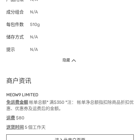
成分组合
N/A
每包件数
510g
储存方式
N/A
提示
N/A
隐藏
商户资讯
MEOW9 LIMITED
免运费金额
帐单总额* 满$350 *注： 帐单净总额指扣除商品折扣优
惠、优惠券及运费后的金额。
运费
$80
送货时间
5 個工作天