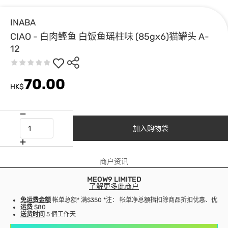
INABA
CIAO - 白肉鲣鱼 白饭鱼瑶柱味 (85gx6)猫罐头 A-
12
70.00
HK$
加入购物袋
商户资讯
MEOW9 LIMITED
了解更多此商户
免运费金额
帐单总额* 满$350 *注： 帐单净总额指扣除商品折扣优惠、优
运费
$80
送货时间
5 個工作天