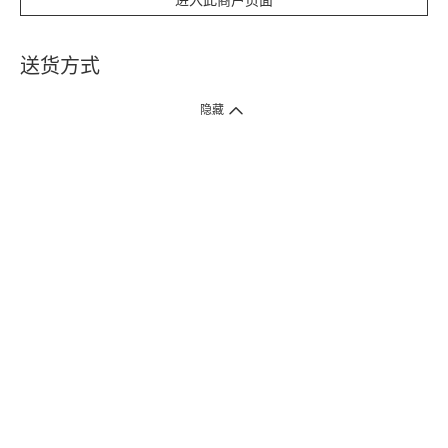
进入此商户页面
送货方式
1. 送货到府（受卫生署条例规管产品除外 ）
隐藏
订单总额淨值满$399免运费（商户直送产品除外），选取「特快送」并于早
上9点至下午7点下单，最快30分钟内送到​。
2. 门店取货（商户直送产品除外）
超过160间门市满$50免费店取，选取「特快门店取货」最快30分钟可取货。
3. 顺丰智能柜（受卫生署条例规管或商户直送产品除外）
买满$250免费顺丰智能柜自提点自取，服务范围包括香港岛、九龙、新界、
各大小屋邨、屋苑商场等。
4.内地跨境直邮
订单总净值满$500免运费。