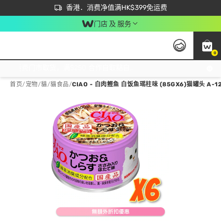
首次APP下单买满$450 输入 NEWAPP 即减$50
立即成为易赏钱会员尽享独家优惠
香港．消费净值满HK$399免运费
门店 及 服务
0
免运费门市取货，满$250 合作自取點自取免运费，净额消费满$399，免费送货上门！
首页
/
宠物
/
貓
/
貓食品
/
CIAO - 白肉鲣鱼 白饭鱼瑶柱味 (85GX6)猫罐头 A-1