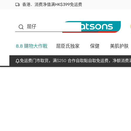
香港．消费净值满HK$399免运费
立即成为易赏钱会员尽享独家优惠
首次APP下单买满$450 输入 NEWAPP 即减$50
生蠔BB
屈仔
8.8 購物大作戰
屈臣氏独家
保健
美肌护肤
免运费门市取货，满$250 合作自取點自取免运费，净额消费满