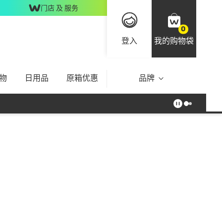
门店 及 服务
0
登入
我的购物袋
物
日用品
原箱优惠
品牌