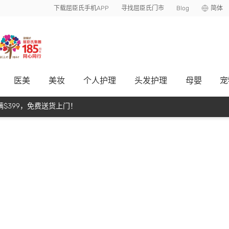
下载屈臣氏手机APP
寻找屈臣氏门市
Blog
简体
医美
美妆
个人护理
头发护理
母嬰
宠
$399，免费送货上门！