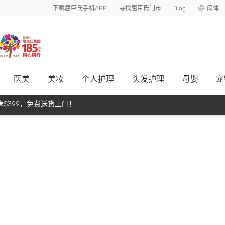
下载屈臣氏手机APP
寻找屈臣氏门市
Blog
简体
医美
美妆
个人护理
头发护理
母嬰
宠
$399，免费送货上门！