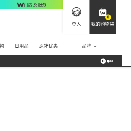
门店 及 服务
0
登入
我的购物袋
物
日用品
原箱优惠
品牌