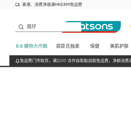
香港．消费净值满HK$399免运费
立即成为易赏钱会员尽享独家优惠
首次APP下单买满$450 输入 NEWAPP 即减$50
生蠔BB
屈仔
8.8 購物大作戰
屈臣氏独家
保健
美肌护肤
免运费门市取货，满$250 合作自取點自取免运费，净额消费满