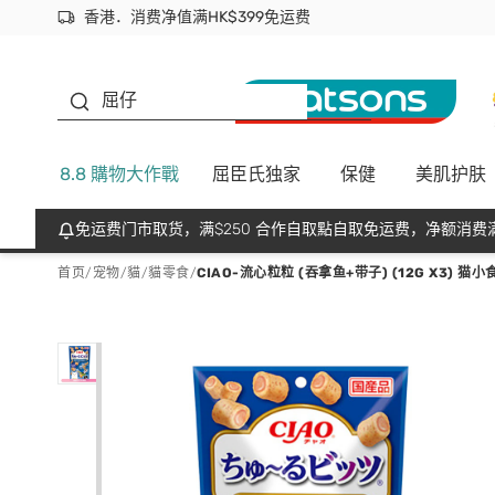
香港．消费净值满HK$399免运费
立即成为易赏钱会员尽享独家优惠
首次APP下单买满$450 输入 NEWAPP 即减$50
生蠔BB
屈仔
8.8 購物大作戰
屈臣氏独家
保健
美肌护肤
免运费门市取货，满$250 合作自取點自取免运费，净额消费满
首页
/
宠物
/
貓
/
貓零食
/
CIAO-流心粒粒 (吞拿鱼+带子) (12G X3) 猫小食 