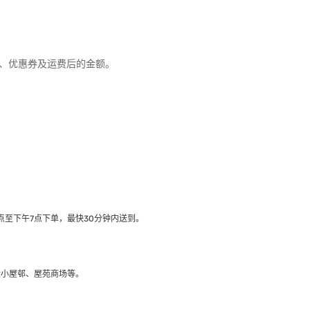
优惠、优惠券及运费后的金额。
至下午7点下单，最快30分钟内送到​。
大小屋邨、屋苑商场等。