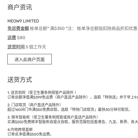
商户资讯
MEOW9 LIMITED
免运费金额
帐单总额* 满$350 *注： 帐单净总额指扣除商品折扣
运费
$80
送货时间
5 個工作天
进入此商户页面
送货方式
1. 送货到府（受卫生署条例规管产品除外 ）
订单总额淨值满$399免运费（商户直送产品除外），选取「特快送」并于早上9点
2. 门店取货（商户直送产品除外）
超过160间门市满$50免费店取，选取「特快门店取货」最快30分钟可取货。
3. 顺丰智能柜（受卫生署条例规管或商户直送产品除外）
买满$250免费顺丰智能柜自提点自取，服务范围包括香港岛、九龙、新界、各
4.内地跨境直邮
订单总净值满$500免运费。