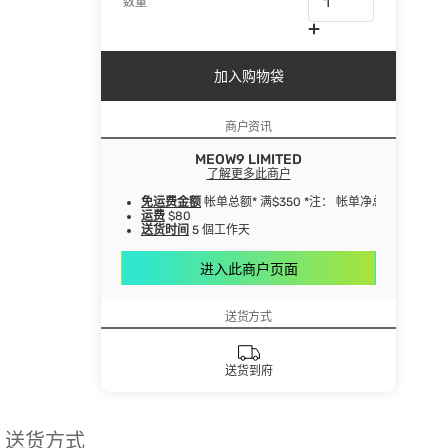
数量
加入购物袋
商户资讯
MEOW9 LIMITED
了解更多此商户
免运费金额
帐单总额* 满$350 *注： 帐单净总额指扣
运费
$80
送货时间
5 個工作天
进入此商户页面
送货方式
送货到府
送货方式