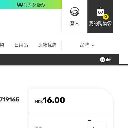
门店 及 服务
0
登入
我的购物袋
物
日用品
原箱优惠
品牌
16.00
719165
HK$