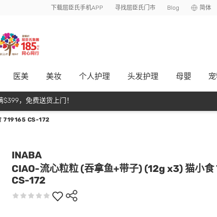
下载屈臣氏手机APP
寻找屈臣氏门市
Blog
简体
医美
美妆
个人护理
头发护理
母嬰
宠
$399，免费送货上门！
719165 CS-172
INABA
CIAO-流心粒粒 (吞拿鱼+带子) (12g x3) 猫小食 
CS-172