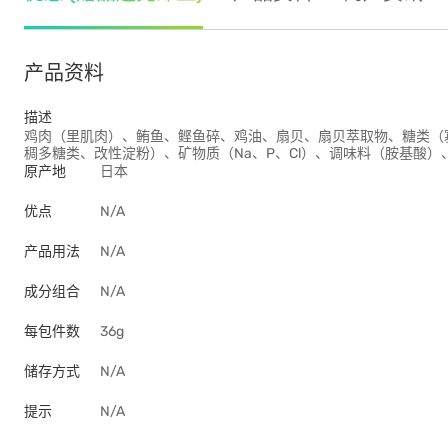
产品资料
描述
鸡肉（里肌肉）、鲔鱼、鲣鱼碎、鸡油、扇贝、扇贝萃取物、糖类（
稠多糖类、改性淀粉）、矿物质（Na、P、Cl）、调味料（胺基酸）
原产地
日本
优点
N/A
产品用法
N/A
成分组合
N/A
每包件数
36g
储存方式
N/A
提示
N/A