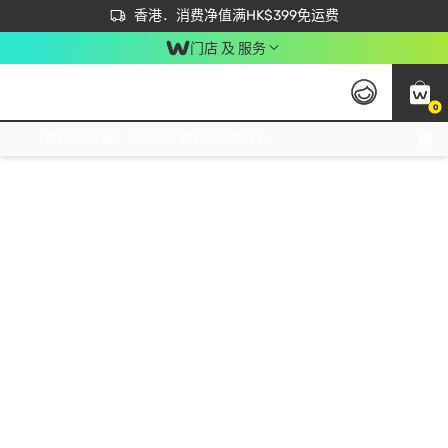
首次APP下单买满$450 输入 NEWAPP 即减$50
立即成为易赏钱会员尽享独家优惠
香港．消费净值满HK$399免运费
门店 及 服务
0
免运费门市取货，满$250 合作自取點自取免运费，净额消费满$399，免费送货上门！