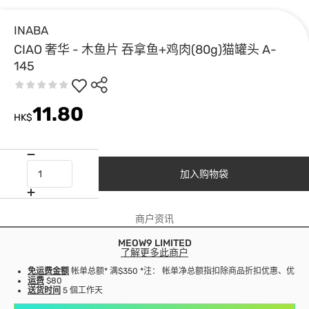
INABA
CIAO 奢华 - 木鱼片 吞拿鱼+鸡肉(80g)猫罐头 A-
145
11.80
HK$
加入购物袋
商户资讯
MEOW9 LIMITED
了解更多此商户
免运费金额
帐单总额* 满$350 *注： 帐单净总额指扣除商品折扣优惠、优
运费
$80
送货时间
5 個工作天