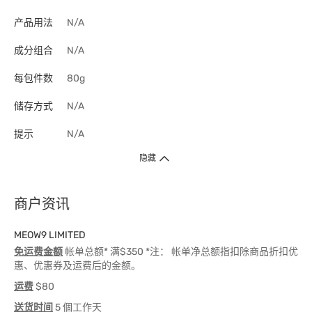
产品用法
N/A
成分组合
N/A
每包件数
80g
储存方式
N/A
提示
N/A
隐藏
商户资讯
MEOW9 LIMITED
免运费金额
帐单总额* 满$350 *注： 帐单净总额指扣除商品折扣优
惠、优惠券及运费后的金额。
运费
$80
送货时间
5 個工作天