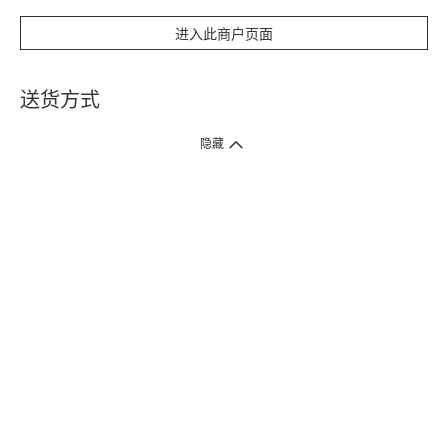
进入此商户页面
送货方式
1. 送货到府（受卫生署条例规管产品除外 ）
隐藏
订单总额淨值满$399免运费（商户直送产品除外），选取「特快送」并于早
上9点至下午7点下单，最快30分钟内送到​。
2. 门店取货（商户直送产品除外）
超过160间门市满$50免费店取，选取「特快门店取货」最快30分钟可取货。
3. 顺丰智能柜（受卫生署条例规管或商户直送产品除外）
买满$250免费顺丰智能柜自提点自取，服务范围包括香港岛、九龙、新界、
各大小屋邨、屋苑商场等。
4.内地跨境直邮
订单总净值满$500免运费。