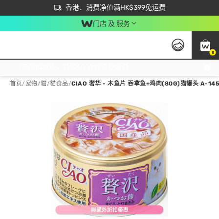
首次APP下单买满$450 输入 NEWAPP 即减$50
立即成为易赏钱会员尽享独家优惠
香港．消费净值满HK$399免运费
门店 及 服务
0
免运费门市取货，满$250 合作自取點自取免运费，净额消费满$399，免费送货上门！
首页
/
宠物
/
貓
/
貓食品
/
CIAO 奢华 - 木鱼片 吞拿鱼+鸡肉(80G)猫罐头 A-14