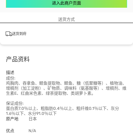
进入此商户页面
送货方式
送货到府
产品资料
描述
成份:
鸡胸肉、吞拿鱼、鲣鱼提取物、鲣鱼、糖（低聚糖等）、植物油、
增稠剂（加工淀粉）、矿物质、调味料（氨基酸等）、增稠剂、维
生素E、红曲米色素、绿茶提取物、类胡萝卜素。
保证成份:
蛋白质7.0％以上、粗脂肪0.4％以上、粗纤维0.1％以下、灰分
1.6％以下、水分91.0％以下
原产地
日本
优点
N/A