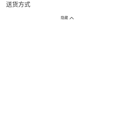
送货方式
1. 送货到府（受卫生署条例规管产品除外 ）
隐藏
订单总额淨值满$399免运费（商户直送产品除外），选取「特快送」并于早
上9点至下午7点下单，最快30分钟内送到​。
2. 门店取货（商户直送产品除外）
超过160间门市满$50免费店取，选取「特快门店取货」最快30分钟可取货。
3. 顺丰智能柜（受卫生署条例规管或商户直送产品除外）
买满$250免费顺丰智能柜自提点自取，服务范围包括香港岛、九龙、新界、
各大小屋邨、屋苑商场等。
4.内地跨境直邮
订单总净值满$500免运费。