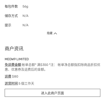
每包件数
56g
储存方式
N/A
提示
N/A
隐藏
商户资讯
MEOW9 LIMITED
免运费金额
帐单总额* 满$350 *注： 帐单净总额指扣除商品折扣优
惠、优惠券及运费后的金额。
运费
$80
送货时间
5 個工作天
进入此商户页面