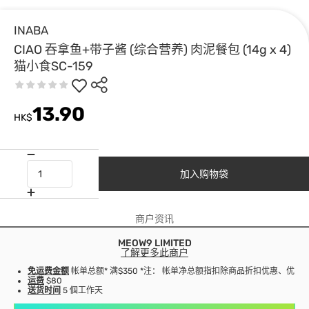
INABA
CIAO 吞拿鱼+带子酱 (综合营养) 肉泥餐包 (14g x 4)
猫小食SC-159
13.90
HK$
加入购物袋
商户资讯
MEOW9 LIMITED
了解更多此商户
免运费金额
帐单总额* 满$350 *注： 帐单净总额指扣除商品折扣优惠、优
运费
$80
送货时间
5 個工作天