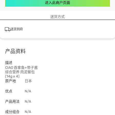
进入此商户页面
送货方式
送货到府
产品资料
描述
CIAO 吞拿鱼+带子酱
综合营养 肉泥餐包
(14g x 4)
原产地
日本
优点
N/A
产品用法
N/A
成分组合
N/A