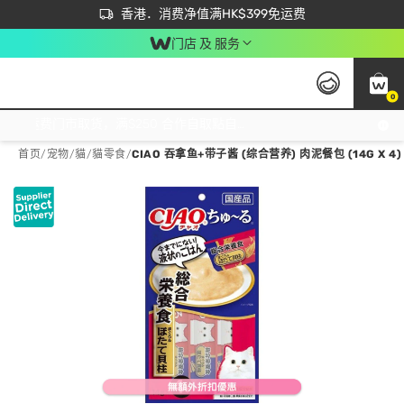
首次APP下单买满$450 输入 NEWAPP 即减$50
立即成为易赏钱会员尽享独家优惠
香港．消费净值满HK$399免运费
门店 及 服务
0
免运费门市取货，满$250 合作自取點自取免运费，净额消费满$399，免费送货上门！
首页
/
宠物
/
貓
/
貓零食
/
CIAO 吞拿鱼+带子酱 (综合营养) 肉泥餐包 (14G X 4)