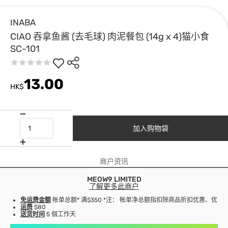
INABA
CIAO 吞拿鱼酱 (去毛球) 肉泥餐包 (14g x 4)猫小食
SC-101
13.00
HK$
加入购物袋
商户资讯
MEOW9 LIMITED
了解更多此商户
免运费金额
帐单总额* 满$350 *注： 帐单净总额指扣除商品折扣优惠、优
运费
$80
送货时间
5 個工作天