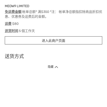
MEOW9 LIMITED
免运费金额
帐单总额* 满$350 *注： 帐单净总额指扣除商品折扣优
惠、优惠券及运费后的金额。
运费
$80
送货时间
5 個工作天
进入此商户页面
送货方式
1. 送货到府（受卫生署条例规管产品除外 ）
隐藏
订单总额淨值满$399免运费（商户直送产品除外），选取「特快送」并于早
上9点至下午7点下单，最快30分钟内送到​。
2. 门店取货（商户直送产品除外）
超过160间门市满$50免费店取，选取「特快门店取货」最快30分钟可取货。
3. 顺丰智能柜（受卫生署条例规管或商户直送产品除外）
买满$250免费顺丰智能柜自提点自取，服务范围包括香港岛、九龙、新界、
各大小屋邨、屋苑商场等。
4.内地跨境直邮
订单总净值满$500免运费。