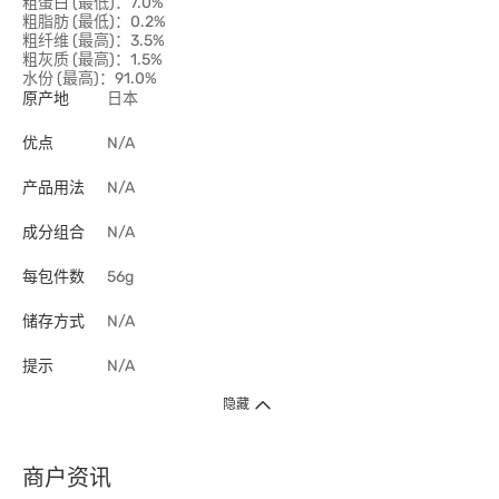
粗蛋白 (最低)：7.0%
粗脂肪 (最低)：0.2%
粗纤维 (最高)：3.5%
粗灰质 (最高)：1.5%
水份 (最高)：91.0%
原产地
日本
优点
N/A
产品用法
N/A
成分组合
N/A
每包件数
56g
储存方式
N/A
提示
N/A
隐藏
商户资讯