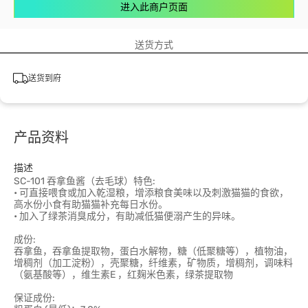
进入此商户页面
送货方式
送货到府
产品资料
描述
SC-101 吞拿鱼酱（去毛球）特色:
• 可直接喂食或加入乾湿粮，增添粮食美味以及刺激猫猫的食欲，
高水份小食有助猫猫补充每日水份。
• 加入了绿茶消臭成分，有助减低猫便溺产生的异味。
成份:
吞拿鱼，吞拿鱼提取物，蛋白水解物，糖（低聚糖等），植物油，
增稠剂（加工淀粉），壳聚糖，纤维素，矿物质，增稠剂，调味料
（氨基酸等），维生素E ，红麹米色素，绿茶提取物
保证成份: