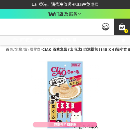
首次APP下单买满$450 输入 NEWAPP 即减$50
立即成为易赏钱会员尽享独家优惠
香港．消费净值满HK$399免运费
门店 及 服务
0
免运费门市取货，满$250 合作自取點自取免运费，净额消费满$399，免费送货上门！
首页
/
宠物
/
貓
/
貓零食
/
CIAO 吞拿鱼酱 (去毛球) 肉泥餐包 (14G X 4)猫小食 S