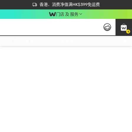
首次APP下单买满$450 输入 NEWAPP 即减$50
立即成为易赏钱会员尽享独家优惠
香港．消费净值满HK$399免运费
门店 及 服务
0
免运费门市取货，满$250 合作自取點自取免运费，净额消费满$399，免费送货上门！