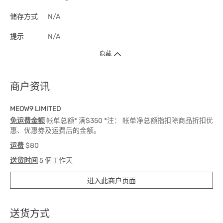
储存方式
N/A
提示
N/A
隐藏
商户资讯
MEOW9 LIMITED
免运费金额
帐单总额* 满$350 *注： 帐单净总额指扣除商品折扣优
惠、优惠券及运费后的金额。
运费
$80
送货时间
5 個工作天
进入此商户页面
送货方式