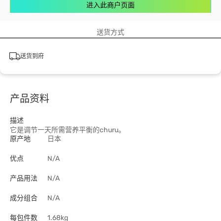
进入此商户页面
送货方式
送货到府
产品资料
描述
它是调节一天所需营养平衡的churu。
原产地
日本
优点
N/A
产品用法
N/A
成分组合
N/A
每包件数
1.68kg