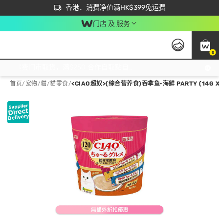
首次APP下单买满$450 输入 NEWAPP 即减$50
立即成为易赏钱会员尽享独家优惠
香港．消费净值满HK$399免运费
门店 及 服务
0
免运费门市取货，满$250 合作自取點自取免运费，净额消费满$399，免费送货上门！
首页
/
宠物
/
貓
/
貓零食
/
<CIAO超奴>(综合营养食)吞拿鱼•海鲜 PARTY (14G X1