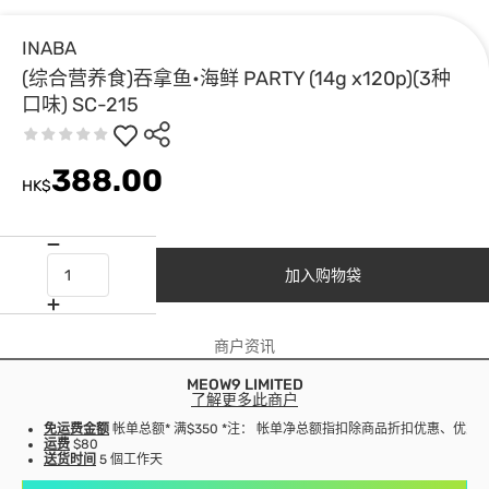
INABA
(综合营养食)吞拿鱼•海鲜 PARTY (14g x120p)(3种
口味) SC-215
388.00
HK$
加入购物袋
商户资讯
MEOW9 LIMITED
了解更多此商户
免运费金额
帐单总额* 满$350 *注： 帐单净总额指扣除商品折扣优惠、优
运费
$80
送货时间
5 個工作天