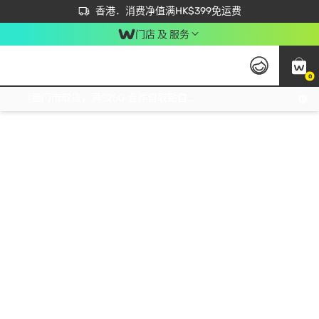
首次APP下单买满$450 输入 NEWAPP 即减$50
立即成为易赏钱会员尽享独家优惠
香港．消费净值满HK$399免运费
门店 及 服务
0
免运费门市取货，满$250 合作自取點自取免运费，净额消费满$399，免费送货上门！