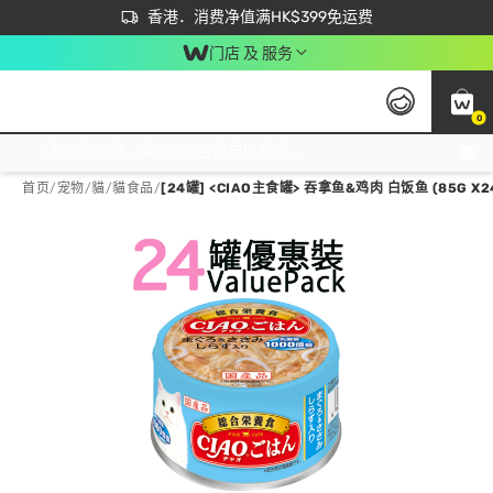
首次APP下单买满$450 输入 NEWAPP 即减$50
立即成为易赏钱会员尽享独家优惠
香港．消费净值满HK$399免运费
门店 及 服务
0
免运费门市取货，满$250 合作自取點自取免运费，净额消费满$399，免费送货上门！
首页
/
宠物
/
貓
/
貓食品
/
[24罐] <CIAO主食罐> 吞拿鱼&鸡肉 白饭鱼 (85G X2