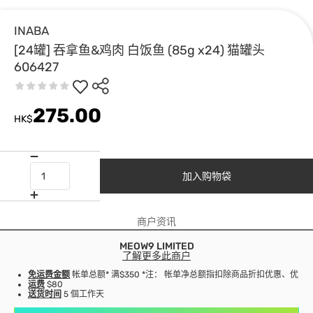
INABA
[24罐] 吞拿鱼&鸡肉 白饭鱼 (85g x24) 猫罐头
606427
275.00
HK$
加入购物袋
商户资讯
MEOW9 LIMITED
了解更多此商户
免运费金额
帐单总额* 满$350 *注： 帐单净总额指扣除商品折扣优惠、优
运费
$80
送货时间
5 個工作天