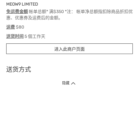
MEOW9 LIMITED
免运费金额
帐单总额* 满$350 *注： 帐单净总额指扣除商品折扣优
惠、优惠券及运费后的金额。
运费
$80
送货时间
5 個工作天
进入此商户页面
送货方式
1. 送货到府（受卫生署条例规管产品除外 ）
隐藏
订单总额淨值满$399免运费（商户直送产品除外），选取「特快送」并于早
上9点至下午7点下单，最快30分钟内送到​。
2. 门店取货（商户直送产品除外）
超过160间门市满$50免费店取，选取「特快门店取货」最快30分钟可取货。
3. 顺丰智能柜（受卫生署条例规管或商户直送产品除外）
买满$250免费顺丰智能柜自提点自取，服务范围包括香港岛、九龙、新界、
各大小屋邨、屋苑商场等。
4.内地跨境直邮
订单总净值满$500免运费。