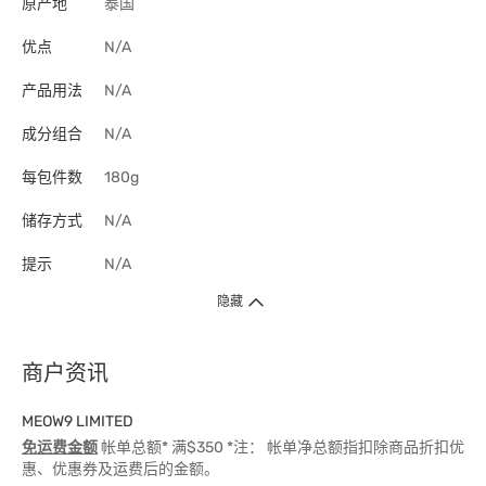
原产地
泰国
优点
N/A
产品用法
N/A
成分组合
N/A
每包件数
180g
储存方式
N/A
提示
N/A
隐藏
商户资讯
MEOW9 LIMITED
免运费金额
帐单总额* 满$350 *注： 帐单净总额指扣除商品折扣优
惠、优惠券及运费后的金额。