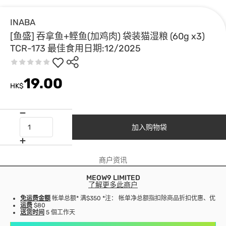
INABA
[鱼盛] 吞拿鱼+鲣鱼(加鸡肉) 袋装猫湿粮 (60g x3)
TCR-173 最佳食用日期:12/2025
19.00
HK$
加入购物袋
商户资讯
MEOW9 LIMITED
了解更多此商户
免运费金额
帐单总额* 满$350 *注： 帐单净总额指扣除商品折扣优惠、优
运费
$80
送货时间
5 個工作天