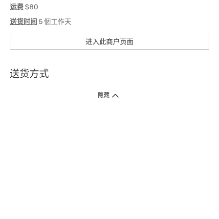
运费
$80
送货时间
5 個工作天
进入此商户页面
送货方式
1. 送货到府（受卫生署条例规管产品除外 ）
隐藏
订单总额淨值满$399免运费（商户直送产品除外），选取「特快送」并于早
上9点至下午7点下单，最快30分钟内送到​。
2. 门店取货（商户直送产品除外）
超过160间门市满$50免费店取，选取「特快门店取货」最快30分钟可取货。
3. 顺丰智能柜（受卫生署条例规管或商户直送产品除外）
买满$250免费顺丰智能柜自提点自取，服务范围包括香港岛、九龙、新界、
各大小屋邨、屋苑商场等。
4.内地跨境直邮
订单总净值满$500免运费。