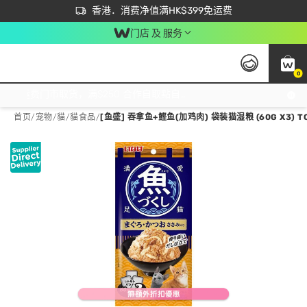
首次APP下单买满$450 输入 NEWAPP 即减$50
立即成为易赏钱会员尽享独家优惠
香港．消费净值满HK$399免运费
门店 及 服务
0
免运费门市取货，满$250 合作自取點自取免运费，净额消费满$399，免费送货上门！
首页
/
宠物
/
貓
/
貓食品
/
[鱼盛] 吞拿鱼+鲣鱼(加鸡肉) 袋装猫湿粮 (60G X3) T