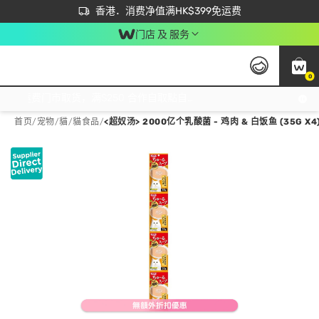
首次APP下单买满$450 输入 NEWAPP 即减$50
立即成为易赏钱会员尽享独家优惠
香港．消费净值满HK$399免运费
门店 及 服务
0
免运费门市取货，满$250 合作自取點自取免运费，净额消费满$399，免费送货上门！
首页
/
宠物
/
貓
/
貓食品
/
<超奴汤> 2000亿个乳酸菌 - 鸡肉 & 白饭鱼 (35G X4)