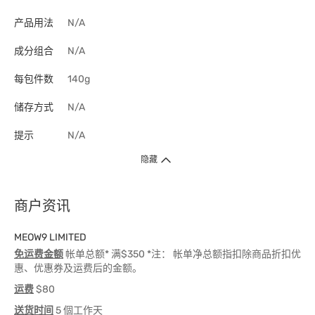
产品用法
N/A
成分组合
N/A
每包件数
140g
储存方式
N/A
提示
N/A
隐藏
商户资讯
MEOW9 LIMITED
免运费金额
帐单总额* 满$350 *注： 帐单净总额指扣除商品折扣优
惠、优惠券及运费后的金额。
运费
$80
送货时间
5 個工作天