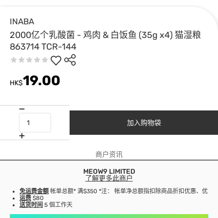
INABA
2000亿个乳酸菌 - 鸡肉 & 白饭鱼 (35g x4) 猫湿粮
863714 TCR-144
19.00
HK$
加入购物袋
商户资讯
MEOW9 LIMITED
了解更多此商户
免运费金额
帐单总额* 满$350 *注： 帐单净总额指扣除商品折扣优惠、优
运费
$80
送货时间
5 個工作天