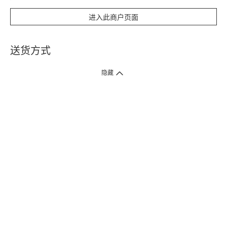
进入此商户页面
送货方式
1. 送货到府（受卫生署条例规管产品除外 ）
隐藏
订单总额淨值满$399免运费（商户直送产品除外），选取「特快送」并于早
上9点至下午7点下单，最快30分钟内送到​。
2. 门店取货（商户直送产品除外）
超过160间门市满$50免费店取，选取「特快门店取货」最快30分钟可取货。
3. 顺丰智能柜（受卫生署条例规管或商户直送产品除外）
买满$250免费顺丰智能柜自提点自取，服务范围包括香港岛、九龙、新界、
各大小屋邨、屋苑商场等。
4.内地跨境直邮
订单总净值满$500免运费。