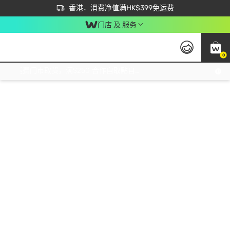
首次APP下单买满$450 输入 NEWAPP 即减$50
立即成为易赏钱会员尽享独家优惠
香港．消费净值满HK$399免运费
门店 及 服务
0
免运费门市取货，满$250 合作自取點自取免运费，净额消费满$399，免费送货上门！