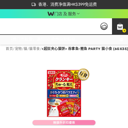
首次APP下单买满$450 输入 NEWAPP 即减$50
立即成为易赏钱会员尽享独家优惠
香港．消费净值满HK$399免运费
门店 及 服务
0
免运费门市取货，满$250 合作自取點自取免运费，净额消费满$399，免费送货上门！
首页
/
宠物
/
貓
/
貓零食
/
<超奴夹心猫饼> 吞拿鱼•鲣鱼 PARTY 猫小食 (6GX35)