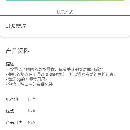
送货方式
送货到府
产品资料
描述
一款浸透了噜噜的乾型零食，具有美味的双层脆口质地
• 美味的秘密在于浸透噜噜的脆粒，并以猫咪喜爱的鱼粉包裹！
• 每袋6g的方便食用尺寸
• 包含三种口味的杂锦包装
原产地
日本
优点
N/A
产品用法
N/A