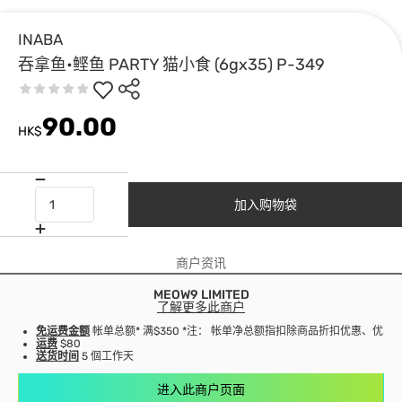
INABA
吞拿鱼•鲣鱼 PARTY 猫小食 (6gx35) P-349
90.00
HK$
加入购物袋
商户资讯
MEOW9 LIMITED
了解更多此商户
免运费金额
帐单总额* 满$350 *注： 帐单净总额指扣除商品折扣优惠、优
运费
$80
送货时间
5 個工作天
进入此商户页面