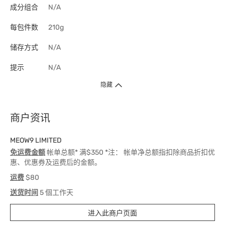
成分组合
N/A
每包件数
210g
储存方式
N/A
提示
N/A
隐藏
商户资讯
MEOW9 LIMITED
免运费金额
帐单总额* 满$350 *注： 帐单净总额指扣除商品折扣优
惠、优惠券及运费后的金额。
运费
$80
送货时间
5 個工作天
进入此商户页面