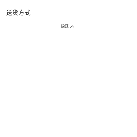
送货方式
1. 送货到府（受卫生署条例规管产品除外 ）
隐藏
订单总额淨值满$399免运费（商户直送产品除外），选取「特快送」并于早
上9点至下午7点下单，最快30分钟内送到​。
2. 门店取货（商户直送产品除外）
超过160间门市满$50免费店取，选取「特快门店取货」最快30分钟可取货。
3. 顺丰智能柜（受卫生署条例规管或商户直送产品除外）
买满$250免费顺丰智能柜自提点自取，服务范围包括香港岛、九龙、新界、
各大小屋邨、屋苑商场等。
4.内地跨境直邮
订单总净值满$500免运费。