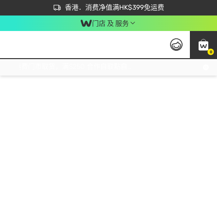
首次APP下单买满$450 输入 NEWAPP 即减$50
立即成为易赏钱会员尽享独家优惠
香港．消费净值满HK$399免运费
门店 及 服务
0
免运费门市取货，满$250 合作自取點自取免运费，净额消费满$399，免费送货上门！