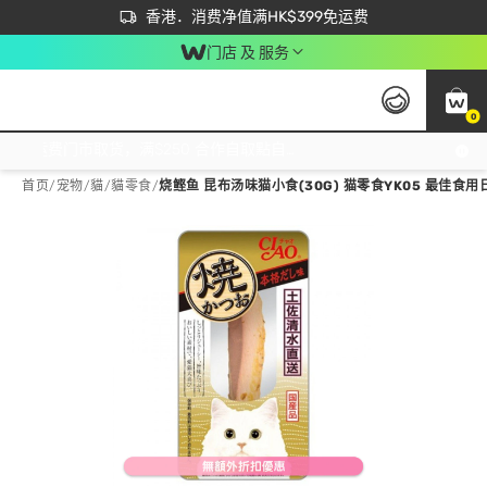
首次APP下单买满$450 输入 NEWAPP 即减$50
立即成为易赏钱会员尽享独家优惠
香港．消费净值满HK$399免运费
门店 及 服务
0
免运费门市取货，满$250 合作自取點自取免运费，净额消费满$399，免费送货上门！
首页
/
宠物
/
貓
/
貓零食
/
烧鲣鱼 昆布汤味猫小食(30G) 猫零食YK05 最佳食用日