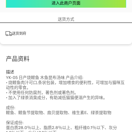
进入此商户页面
送货方式
送货到府
产品资料
描述
YK-05 日产烧鲣鱼 木鱼昆布汤味 产品介绍:
• 烧鲣鱼肉汁可口,条状包装，增加喂食的便利性，可增加与猫咪互
动性的零食。
• 不使用任何防腐剂，著色剂或著色剂。
• 加入了绿茶消臭成分，有助减低猫猫便溺产生的异味。
成份:
鲣鱼、鲣鱼节提取物、扇贝提取物、维生素E、绿茶提取物
保证成份:
蛋白质28.0％以上、脂质2.8％以上、粗纤维0.1％以下、灰分