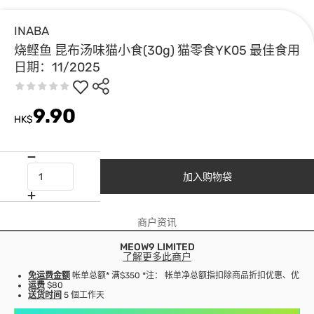
INABA
烧鲣鱼 昆布汤味猫小食(30g) 猫零食YK05 最佳食用
日期：11/2025
9.90
HK$
加入购物袋
商户资讯
MEOW9 LIMITED
了解更多此商户
免运费金额
帐单总额* 满$350 *注： 帐单净总额指扣除商品折扣优惠、优
运费
$80
送货时间
5 個工作天