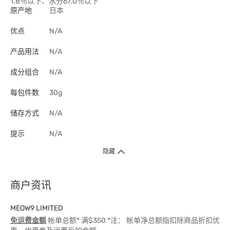
1.8％以下、水分67.0％以下
原产地
日本
优点
N/A
产品用法
N/A
成分组合
N/A
每包件数
30g
储存方式
N/A
提示
N/A
隐藏
商户资讯
MEOW9 LIMITED
免运费金额
帐单总额* 满$350 *注： 帐单净总额指扣除商品折扣优