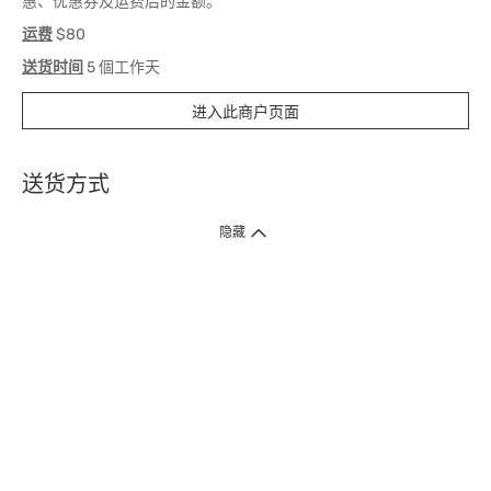
惠、优惠券及运费后的金额。
运费
$80
送货时间
5 個工作天
进入此商户页面
送货方式
1. 送货到府（受卫生署条例规管产品除外 ）
隐藏
订单总额淨值满$399免运费（商户直送产品除外），选取「特快送」并于早
上9点至下午7点下单，最快30分钟内送到​。
2. 门店取货（商户直送产品除外）
超过160间门市满$50免费店取，选取「特快门店取货」最快30分钟可取货。
3. 顺丰智能柜（受卫生署条例规管或商户直送产品除外）
买满$250免费顺丰智能柜自提点自取，服务范围包括香港岛、九龙、新界、
各大小屋邨、屋苑商场等。
4.内地跨境直邮
订单总净值满$500免运费。