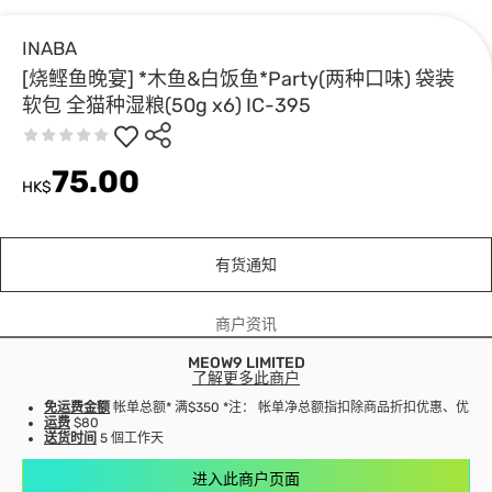
INABA
[烧鲣鱼晚宴] *木鱼&白饭鱼*Party(两种口味) 袋装
软包 全猫种湿粮(50g x6) IC-395
75.00
HK$
有货通知
商户资讯
MEOW9 LIMITED
了解更多此商户
免运费金额
帐单总额* 满$350 *注： 帐单净总额指扣除商品折扣优惠、优
运费
$80
送货时间
5 個工作天
进入此商户页面