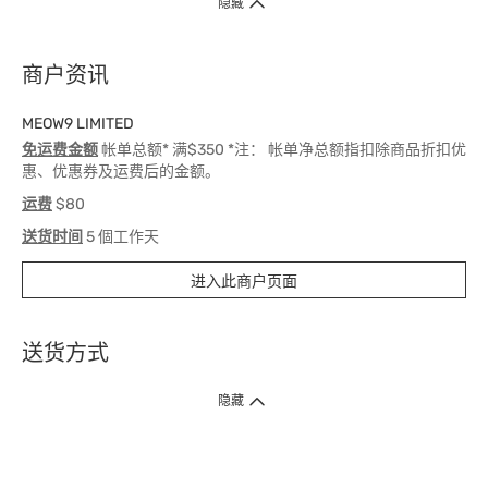
隐藏
商户资讯
MEOW9 LIMITED
免运费金额
帐单总额* 满$350 *注： 帐单净总额指扣除商品折扣优
惠、优惠券及运费后的金额。
运费
$80
送货时间
5 個工作天
进入此商户页面
送货方式
1. 送货到府（受卫生署条例规管产品除外 ）
隐藏
订单总额淨值满$399免运费（商户直送产品除外），选取「特快送」并于早
上9点至下午7点下单，最快30分钟内送到​。
2. 门店取货（商户直送产品除外）
超过160间门市满$50免费店取，选取「特快门店取货」最快30分钟可取货。