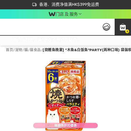
首次APP下单买满$450 输入 NEWAPP 即减$50
立即成为易赏钱会员尽享独家优惠
香港．消费净值满HK$399免运费
门店 及 服务
0
免运费门市取货，满$250 合作自取點自取免运费，净额消费满$399，免费送货上门！
首页
/
宠物
/
貓
/
貓食品
/
[烧鲣鱼晚宴] *木鱼&白饭鱼*PARTY(两种口味) 袋装软包