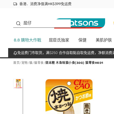
香港．消费净值满HK$399免运费
立即成为易赏钱会员尽享独家优惠
首次APP下单买满$450 输入 NEWAPP 即减$50
生蠔BB
屈仔
8.8 購物大作戰
屈臣氏独家
保健
美肌护肤
免运费门市取货，满$250 合作自取點自取免运费，净额消费满
首页
/
宠物
/
貓
/
貓零食
/
烧本鲣 木鱼味猫小食(30G) 猫零食HK01