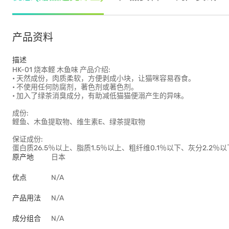
产品资料
描述
HK-01 烧本鲣 木鱼味 产品介绍:
• 天然成份，肉质柔软，方便剥成小块，让猫咪容易吞食。
• 不使用任何防腐剂，著色剂或著色剂。
• 加入了绿茶消臭成分，有助减低猫猫便溺产生的异味。
成份:
鲣鱼、木鱼提取物、维生素E、绿茶提取物
保证成份:
蛋白质26.5％以上、脂质1.5％以上、粗纤维0.1％以下、灰分2.2％以
原产地
日本
优点
N/A
产品用法
N/A
成分组合
N/A