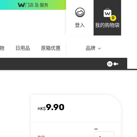
门店 及 服务
0
登入
我的购物袋
物
日用品
原箱优惠
品牌
9.90
HK$