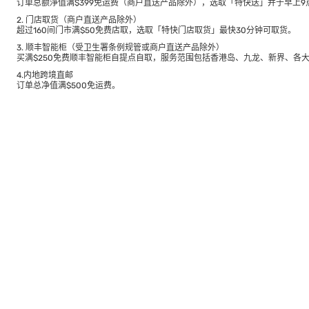
订单总额淨值满$399免运费（商户直送产品除外），选取「特快送」并于早上9点
2. 门店取货（商户直送产品除外）
超过160间门市满$50免费店取，选取「特快门店取货」最快30分钟可取货。
3. 顺丰智能柜（受卫生署条例规管或商户直送产品除外）
买满$250免费顺丰智能柜自提点自取，服务范围包括香港岛、九龙、新界、各
4.内地跨境直邮
订单总净值满$500免运费。