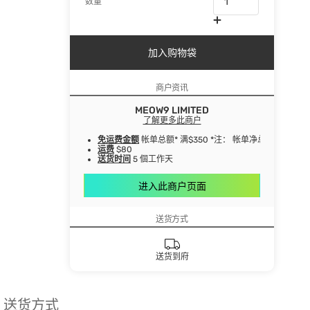
数量
加入购物袋
商户资讯
MEOW9 LIMITED
了解更多此商户
免运费金额
帐单总额* 满$350 *注： 帐单净总额指扣
运费
$80
送货时间
5 個工作天
进入此商户页面
送货方式
送货到府
送货方式