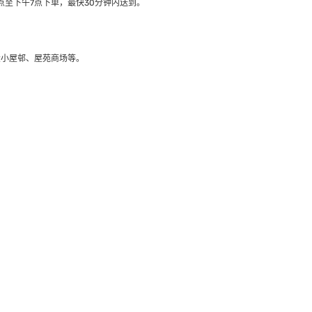
至下午7点下单，最快30分钟内送到​。
大小屋邨、屋苑商场等。