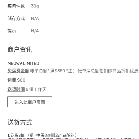
每包件数
30g
储存方式
N/A
提示
N/A
商户资讯
MEOW9 LIMITED
免运费金额
帐单总额* 满$350 *注： 帐单净总额指扣除商品折扣
运费
$80
送货时间
5 個工作天
进入此商户页面
送货方式
1. 送货到府（受卫生署条例规管产品除外 ）