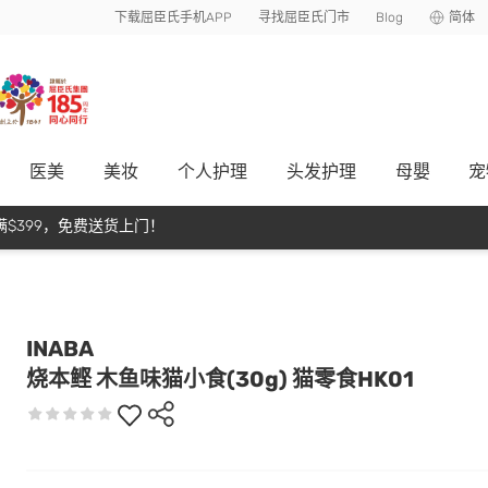
下载屈臣氏手机APP
寻找屈臣氏门市
Blog
简体
医美
美妆
个人护理
头发护理
母嬰
宠
$399，免费送货上门！
INABA
烧本鲣 木鱼味猫小食(30g) 猫零食HK01