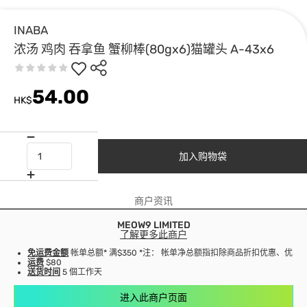
INABA
浓汤 鸡肉 吞拿鱼 蟹柳棒(80gx6)猫罐头 A-43x6
54.00
HK$
加入购物袋
商户资讯
MEOW9 LIMITED
了解更多此商户
免运费金额
帐单总额* 满$350 *注： 帐单净总额指扣除商品折扣优惠、优
运费
$80
送货时间
5 個工作天
进入此商户页面