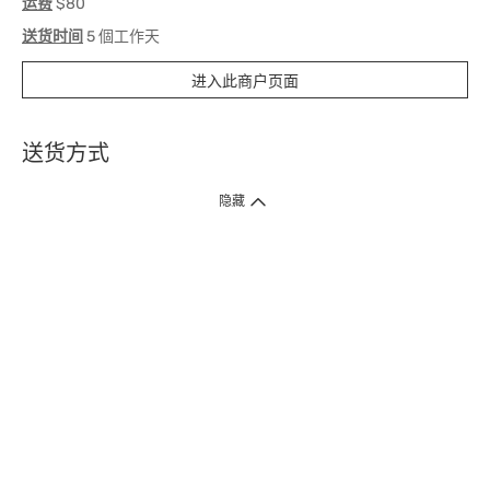
运费
$80
送货时间
5 個工作天
进入此商户页面
送货方式
1. 送货到府（受卫生署条例规管产品除外 ）
隐藏
订单总额淨值满$399免运费（商户直送产品除外），选取「特快送」并于早
上9点至下午7点下单，最快30分钟内送到​。
2. 门店取货（商户直送产品除外）
超过160间门市满$50免费店取，选取「特快门店取货」最快30分钟可取货。
3. 顺丰智能柜（受卫生署条例规管或商户直送产品除外）
买满$250免费顺丰智能柜自提点自取，服务范围包括香港岛、九龙、新界、
各大小屋邨、屋苑商场等。
4.内地跨境直邮
订单总净值满$500免运费。