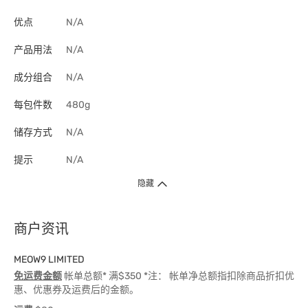
优点
N/A
产品用法
N/A
成分组合
N/A
每包件数
480g
储存方式
N/A
提示
N/A
隐藏
商户资讯
MEOW9 LIMITED
免运费金额
帐单总额* 满$350 *注： 帐单净总额指扣除商品折扣优
惠、优惠券及运费后的金额。