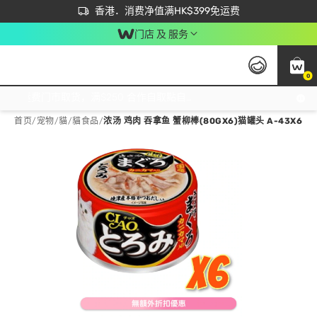
首次APP下单买满$450 输入 NEWAPP 即减$50
立即成为易赏钱会员尽享独家优惠
香港．消费净值满HK$399免运费
门店 及 服务
0
免运费门市取货，满$250 合作自取點自取免运费，净额消费满$399，免费送货上门！
首页
/
宠物
/
貓
/
貓食品
/
浓汤 鸡肉 吞拿鱼 蟹柳棒(80GX6)猫罐头 A-43X6