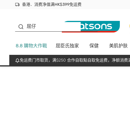
香港．消费净值满HK$399免运费
立即成为易赏钱会员尽享独家优惠
首次APP下单买满$450 输入 NEWAPP 即减$50
生蠔BB
屈仔
8.8 購物大作戰
屈臣氏独家
保健
美肌护肤
免运费门市取货，满$250 合作自取點自取免运费，净额消费满