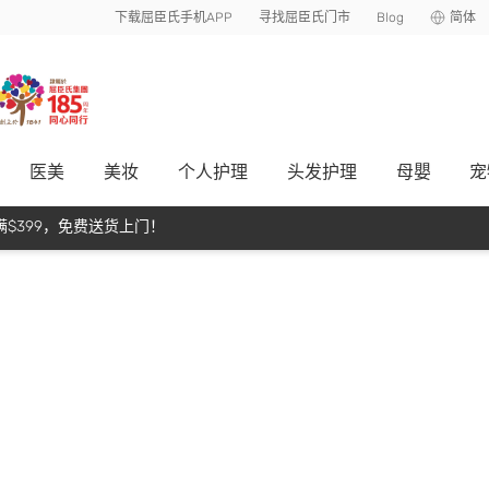
下载屈臣氏手机APP
寻找屈臣氏门市
Blog
简体
医美
美妆
个人护理
头发护理
母嬰
宠
$399，免费送货上门！