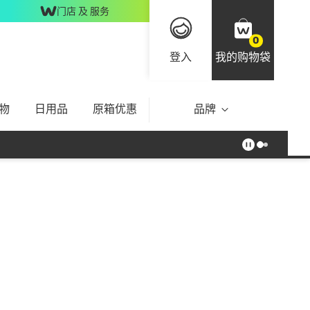
门店 及 服务
0
登入
我的购物袋
物
日用品
原箱优惠
品牌