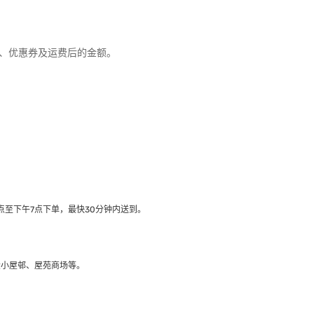
优惠、优惠券及运费后的金额。
至下午7点下单，最快30分钟内送到​。
大小屋邨、屋苑商场等。