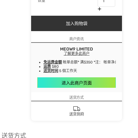
数量
加入购物袋
商户资讯
MEOW9 LIMITED
了解更多此商户
免运费金额
帐单总额* 满$350 *注： 帐单净总额指扣
运费
$80
送货时间
5 個工作天
进入此商户页面
送货方式
送货到府
送货方式