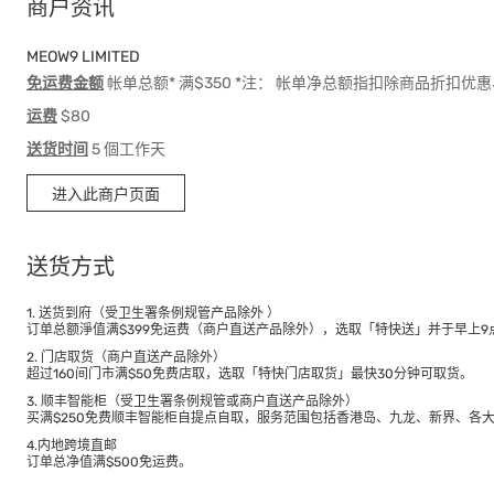
商户资讯
MEOW9 LIMITED
免运费金额
帐单总额* 满$350 *注： 帐单净总额指扣除商品折扣
运费
$80
送货时间
5 個工作天
进入此商户页面
送货方式
1. 送货到府（受卫生署条例规管产品除外 ）
订单总额淨值满$399免运费（商户直送产品除外），选取「特快送」并于早上9点
2. 门店取货（商户直送产品除外）
超过160间门市满$50免费店取，选取「特快门店取货」最快30分钟可取货。
3. 顺丰智能柜（受卫生署条例规管或商户直送产品除外）
买满$250免费顺丰智能柜自提点自取，服务范围包括香港岛、九龙、新界、各
4.内地跨境直邮
订单总净值满$500免运费。