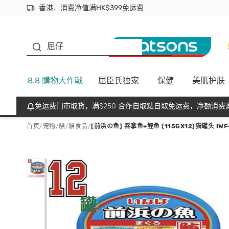
香港．消费净值满HK$399免运费
立即成为易赏钱会员尽享独家优惠
首次APP下单买满$450 输入 NEWAPP 即减$50
生蠔BB
屈仔
8.8 購物大作戰
屈臣氏独家
保健
美肌护肤
免运费门市取货，满$250 合作自取點自取免运费，净额消费满
首页
/
宠物
/
貓
/
貓食品
/
[前浜の鱼] 吞拿鱼+鲣鱼 (115GX12)猫罐头 IWF-