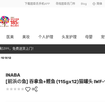
下载屈臣氏手机APP
寻找屈臣氏门市
Blog
简体
医美
美妆
个人护理
头发护理
母嬰
宠
$399，免费送货上门！
151X12
INABA
[前浜の鱼] 吞拿鱼+鲣鱼 (115gx12)猫罐头 IWF-1