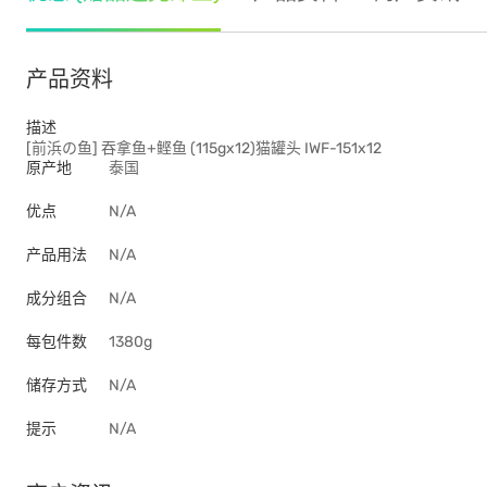
产品资料
描述
[前浜の鱼] 吞拿鱼+鲣鱼 (115gx12)猫罐头 IWF-151x12
原产地
泰国
优点
N/A
产品用法
N/A
成分组合
N/A
每包件数
1380g
储存方式
N/A
提示
N/A