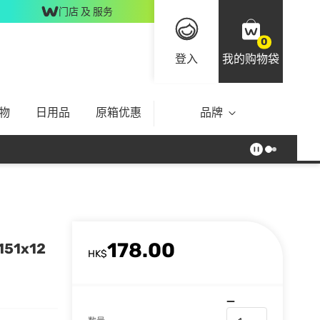
门店 及 服务
0
登入
我的购物袋
物
日用品
原箱优惠
品牌
178.00
51x12
HK$