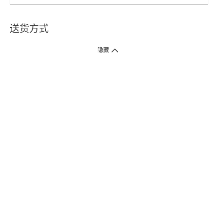
送货方式
1. 送货到府（受卫生署条例规管产品除外 ）
隐藏
订单总额淨值满$399免运费（商户直送产品除外），选取「特快送」并于早
上9点至下午7点下单，最快30分钟内送到​。
2. 门店取货（商户直送产品除外）
超过160间门市满$50免费店取，选取「特快门店取货」最快30分钟可取货。
3. 顺丰智能柜（受卫生署条例规管或商户直送产品除外）
买满$250免费顺丰智能柜自提点自取，服务范围包括香港岛、九龙、新界、
各大小屋邨、屋苑商场等。
4.内地跨境直邮
订单总净值满$500免运费。