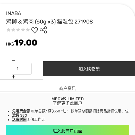
INABA
鸡柳 & 鸡肉 (60g x3) 猫湿包 271908
19.00
HK$
加入购物袋
商户资讯
MEOW9 LIMITED
了解更多此商户
免运费金额
帐单总额* 满$350 *注： 帐单净总额指扣除商品折扣优惠、优
运费
$80
送货时间
5 個工作天
进入此商户页面