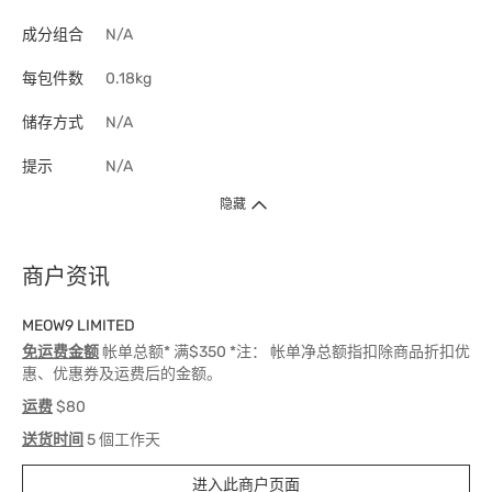
成分组合
N/A
每包件数
0.18kg
储存方式
N/A
提示
N/A
隐藏
商户资讯
MEOW9 LIMITED
免运费金额
帐单总额* 满$350 *注： 帐单净总额指扣除商品折扣优
惠、优惠券及运费后的金额。
运费
$80
送货时间
5 個工作天
进入此商户页面