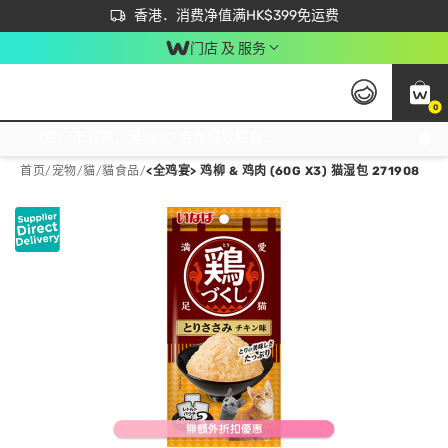
首次APP下单买满$450 输入 NEWAPP 即减$50
立即成为易赏钱会员尽享独家优惠
香港．消费净值满HK$399免运费
门店 及 服务
0
免运费门市取货，满$250 合作自取點自取免运费，净额消费满$399，免费送货上门！
首页
/
宠物
/
貓
/
貓食品
/
<全鸡宴> 鸡柳 & 鸡肉 (60G X3) 猫湿包 271908