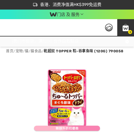
首次APP下单买满$450 输入 NEWAPP 即减$50
立即成为易赏钱会员尽享独家优惠
香港．消费净值满HK$399免运费
门店 及 服务
0
免运费门市取货，满$250 合作自取點自取免运费，净额消费满$399，免费送货上门！
首页
/
宠物
/
貓
/
貓食品
/
乾超奴 TOPPER 粒-吞拿鱼味 (120G) 790058