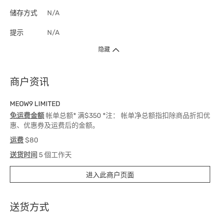
储存方式
N/A
提示
N/A
隐藏
商户资讯
MEOW9 LIMITED
免运费金额
帐单总额* 满$350 *注： 帐单净总额指扣除商品折扣优
惠、优惠券及运费后的金额。
运费
$80
送货时间
5 個工作天
进入此商户页面
送货方式