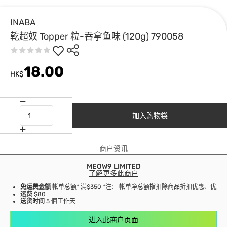
INABA
乾超奴 Topper 粒-吞拿鱼味 (120g) 790058
18.00
HK$
加入购物袋
商户资讯
MEOW9 LIMITED
了解更多此商户
免运费金额
帐单总额* 满$350 *注： 帐单净总额指扣除商品折扣优惠、优
运费
$80
送货时间
5 個工作天
进入此商户页面