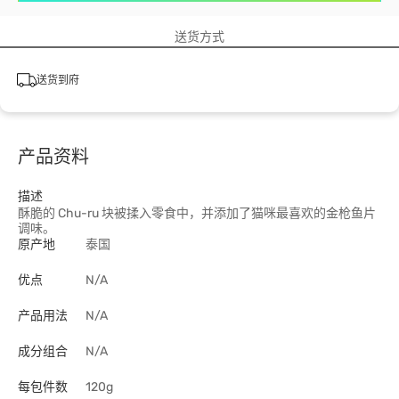
送货方式
送货到府
产品资料
描述
酥脆的 Chu-ru 块被揉入零食中，并添加了猫咪最喜欢的金枪鱼片
调味。
原产地
泰国
优点
N/A
产品用法
N/A
成分组合
N/A
每包件数
120g