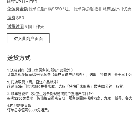
MEOW9 LIMITED
免运费金额
帐单总额* 满$350 *注： 帐单净总额指扣除商品折扣
运费
$80
送货时间
5 個工作天
进入此商户页面
送货方式
1. 送货到府（受卫生署条例规管产品除外 ）
订单总额淨值满$399免运费（商户直送产品除外），选取「特快送」并于早上9点
2. 门店取货（商户直送产品除外）
超过160间门市满$50免费店取，选取「特快门店取货」最快30分钟可取货。
3. 顺丰智能柜（受卫生署条例规管或商户直送产品除外）
买满$250免费顺丰智能柜自提点自取，服务范围包括香港岛、九龙、新界、各
4.内地跨境直邮
订单总净值满$500免运费。