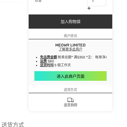
数量
加入购物袋
商户资讯
MEOW9 LIMITED
了解更多此商户
免运费金额
帐单总额* 满$350 *注： 帐单净总额指扣
运费
$80
送货时间
5 個工作天
进入此商户页面
送货方式
送货到府
送货方式