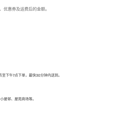
优惠、优惠券及运费后的金额。
至下午7点下单，最快30分钟内送到​。
大小屋邨、屋苑商场等。