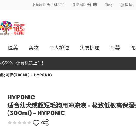
下载屈臣氏手机APP
寻找屈臣氏门市
Blog
简体
医美
美妆
个人护理
头发护理
母嬰
宠
$399，免费送货上门！
(300ML) - HYPONIC
HYPONIC
适合幼犬或超短毛狗用冲凉液 - 极致低敏高保
(300ml) - HYPONIC