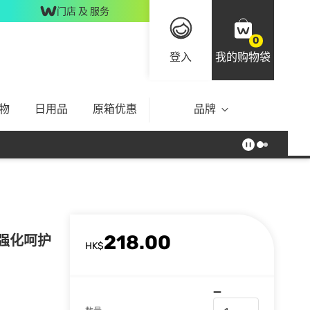
门店 及 服务
0
登入
我的购物袋
物
日用品
原箱优惠
品牌
218.00
湿强化呵护
HK$