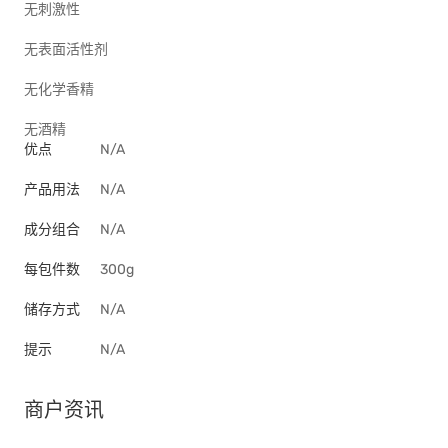
无刺激性
无表面活性剂
无化学香精
无酒精
优点
N/A
产品用法
N/A
成分组合
N/A
每包件数
300g
储存方式
N/A
提示
N/A
商户资讯