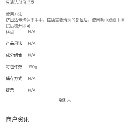
只清洁部份毛发
使用方法
挤出适量泡沫于手中，搓揉需要清洗的部位后，使用毛巾或纸巾擦
拭后梳开即可
优点
N/A
产品用法
N/A
成分组合
N/A
每包件数
190g
储存方式
N/A
提示
N/A
隐藏
商户资讯