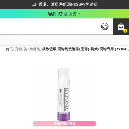
首次APP下单买满$450 输入 NEWAPP 即减$50
立即成为易赏钱会员尽享独家优惠
香港．消费净值满HK$399免运费
门店 及 服务
0
免运费门市取货，满$250 合作自取點自取免运费，净额消费满$399，免费送货上门！
首页
/
宠物
/
狗
/
狗用品
/
极致低敏 宠物乾洗泡沫(无味) 猫犬/宠物专用 (190ML) 