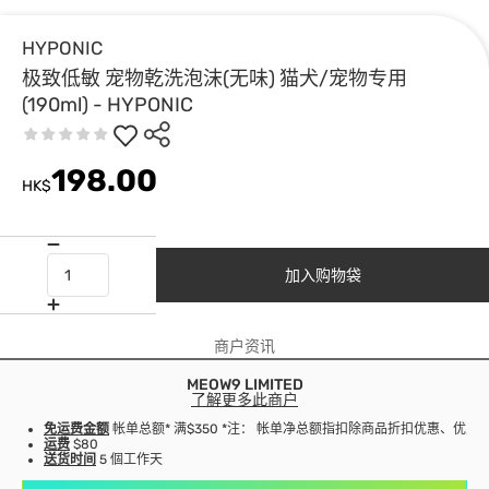
HYPONIC
极致低敏 宠物乾洗泡沫(无味) 猫犬/宠物专用
(190ml) - HYPONIC
198.00
HK$
加入购物袋
商户资讯
MEOW9 LIMITED
了解更多此商户
免运费金额
帐单总额* 满$350 *注： 帐单净总额指扣除商品折扣优惠、优
运费
$80
送货时间
5 個工作天