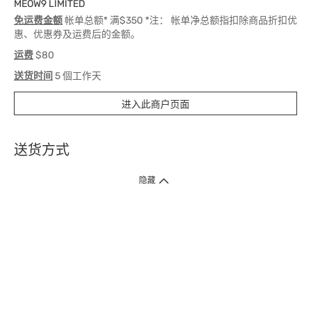
MEOW9 LIMITED
免运费金额
帐单总额* 满$350 *注： 帐单净总额指扣除商品折扣优
惠、优惠券及运费后的金额。
运费
$80
送货时间
5 個工作天
进入此商户页面
送货方式
1. 送货到府（受卫生署条例规管产品除外 ）
隐藏
订单总额淨值满$399免运费（商户直送产品除外），选取「特快送」并于早
上9点至下午7点下单，最快30分钟内送到​。
2. 门店取货（商户直送产品除外）
超过160间门市满$50免费店取，选取「特快门店取货」最快30分钟可取货。
3. 顺丰智能柜（受卫生署条例规管或商户直送产品除外）
买满$250免费顺丰智能柜自提点自取，服务范围包括香港岛、九龙、新界、
各大小屋邨、屋苑商场等。
4.内地跨境直邮
订单总净值满$500免运费。