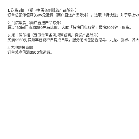
1. 送货到府（受卫生署条例规管产品除外 ）
订单总额淨值满$399免运费（商户直送产品除外），选取「特快送」并于早上9点
2. 门店取货（商户直送产品除外）
超过160间门市满$50免费店取，选取「特快门店取货」最快30分钟可取货。
3. 顺丰智能柜（受卫生署条例规管或商户直送产品除外）
买满$250免费顺丰智能柜自提点自取，服务范围包括香港岛、九龙、新界、各
4.内地跨境直邮
订单总净值满$500免运费。