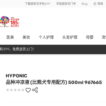
下载屈臣氏手机APP
寻找屈臣氏门市
Blog
简体
医美
美妆
个人护理
头发护理
母嬰
宠
$399，免费送货上门！
HYPONIC
品种冲凉液 (比熊犬专用配方) 500ml 967665