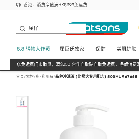
香港．消费净值满HK$399免运费
立即成为易赏钱会员尽享独家优惠
首次APP下单买满$450 输入 NEWAPP 即减$50
生蠔BB
屈仔
8.8 購物大作戰
屈臣氏独家
保健
美肌护肤
免运费门市取货，满$250 合作自取點自取免运费，净额消费满
首页
/
宠物
/
狗
/
狗用品
/
品种冲凉液 (比熊犬专用配方) 500ML 967665