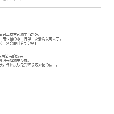
同时具有丰盈和美白功效。
，用少量的水进行第二次清洗就可以了。
犬。您会即时看到分别！
深层清洁的效果
增强光泽和丰盈度。
状，保护皮肤免受环境污染物的侵害。