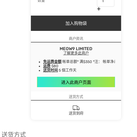
数量
加入购物袋
商户资讯
MEOW9 LIMITED
了解更多此商户
免运费金额
帐单总额* 满$350 *注： 帐单净总额指扣
运费
$80
送货时间
5 個工作天
进入此商户页面
送货方式
送货到府
送货方式