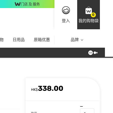
门店 及 服务
0
登入
我的购物袋
物
日用品
原箱优惠
品牌
338.00
HK$