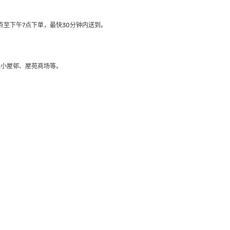
至下午7点下单，最快30分钟内送到​。
大小屋邨、屋苑商场等。