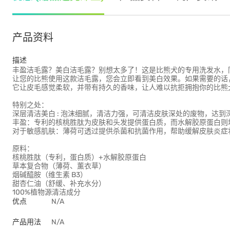
产品资料
描述
丰盈洁毛露？美白洁毛露？别想太多了！这是比熊犬的专用洗发水，
让您的比熊使用这款洁毛露，您会立即看到美白效果。如果需要的话
它让皮毛感觉柔软，并带有持久的香味，让人难以抗拒拥抱你的比熊
特别之处：
深层清洁美白 : 泡沫细腻，清洁力强，可清洁皮肤深处的废物，达到
丰盈：专利的核桃胜肽为皮肤和头发提供蛋白质，而水解胶原蛋白则
对于敏感肌肤：薄荷可透过提供杀菌和抗菌作用，帮助缓解皮肤炎症
原料：
核桃胜肽（专利，蛋白质）+水解胶原蛋白
草本复合物（薄荷、薰衣草）
烟碱醯胺（维生素 B3）
甜杏仁油（舒缓、补充水分）
100%植物源清洁成分
优点
N/A
产品用法
N/A