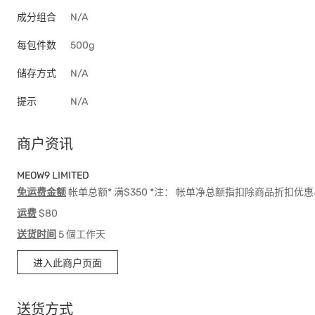
成分组合
N/A
每包件数
500g
储存方式
N/A
提示
N/A
商户资讯
MEOW9 LIMITED
免运费金额
帐单总额* 满$350 *注： 帐单净总额指扣除商品折扣
运费
$80
送货时间
5 個工作天
进入此商户页面
送货方式