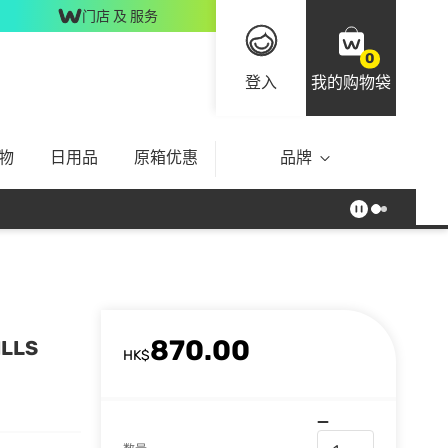
门店 及 服务
0
登入
我的购物袋
物
日用品
原箱优惠
品牌
870.00
LLS
HK$