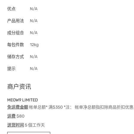
优点
N/A
产品用法
N/A
成分组合
N/A
每包件数
12kg
储存方式
N/A
提示
N/A
商户资讯
MEOW9 LIMITED
免运费金额
帐单总额* 满$350 *注： 帐单净总额指扣除商品折扣
运费
$80
送货时间
5 個工作天