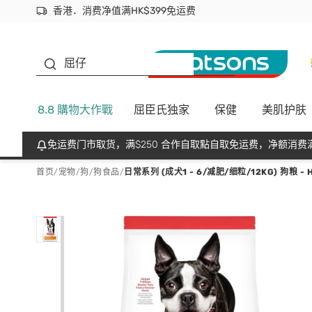
香港．消费净值满HK$399免运费
立即成为易赏钱会员尽享独家优惠
首次APP下单买满$450 输入 NEWAPP 即减$50
生蠔BB
屈仔
8.8 購物大作戰
屈臣氏独家
保健
美肌护肤
免运费门市取货，满$250 合作自取點自取免运费，净额消费满
首页
/
宠物
/
狗
/
狗食品
/
日常系列 (成犬1 - 6/减肥/细粒/12KG) 狗粮 - H