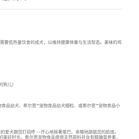
少而需要低热量饮食的成犬，以维持健康体重与生活型态。美味的鸡
的狗儿）
物食品幼犬、希尔思™宠物食品幼犬细粒、或希尔思™宠物食品小
的爱犬跟您打招呼 --开心地摇著尾巴、亲暱地舔舐您的脸庞。
的美好时光。希尔思宠物食品使用天然原料并含有精确营养素，