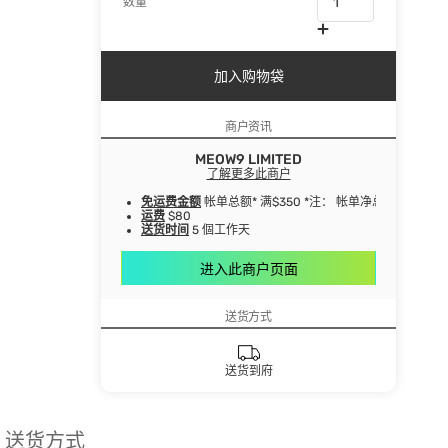
数量
加入购物袋
商户资讯
MEOW9 LIMITED
了解更多此商户
免运费金额
帐单总额* 满$350 *注： 帐单净总额指扣
运费
$80
送货时间
5 個工作天
进入此商户页面
送货方式
送货到府
送货方式