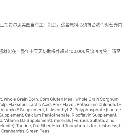
并且在希尔思美国自有工厂制造。这些原料必须符合我们对营养内
就能在一整年中天天协助喂养超过100,000只流浪宠物。请至
t, Whole Grain Corn, Corn Gluten Meal, Whole Grain Sorghum,
ulp, Flaxseed, Lactic Acid, Pork Flavor, Potassium Chloride, L-
ns (Vitamin E Supplement, L-Ascorbyl-2-Polyphosphate (source
A Supplement, Calcium Pantothenate, Riboflavin Supplement,
d, Vitamin D3 Supplement), minerals (Ferrous Sulfate, Zinc
enite), Taurine, Oat Fiber, Mixed Tocopherols for freshness, L-
, Cranberries, Green Peas.