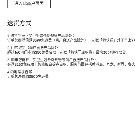
进入此商户页面
送货方式
1. 送货到府（受卫生署条例规管产品除外 ）
订单总额淨值满$399免运费（商户直送产品除外），选取「特快送」并于早上9点
2. 门店取货（商户直送产品除外）
超过160间门市满$50免费店取，选取「特快门店取货」最快30分钟可取货。
3. 顺丰智能柜（受卫生署条例规管或商户直送产品除外）
买满$250免费顺丰智能柜自提点自取，服务范围包括香港岛、九龙、新界、各
4.内地跨境直邮
订单总净值满$500免运费。