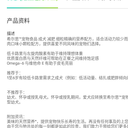
产品资料
描述
希尔思™宠物食品 成犬 减肥 细粒精确的营养配方，适合活动力较
肉口味小颗粒配方，提供喜爱不同风味的宠物们选择。
低卡路里与左旋肉酸素有助于维持理想体重
优质蛋白质与天然纤维可帮助在正餐之间维持饱足感
Omega-6 与维他命 E 有助于皮毛亮丽
推荐于：
1至6岁有较低卡路里需求之成犬（例如：低活动量、结扎或肥胖倾向
不推荐于：
幼犬、怀孕或授乳母犬。怀孕或授乳期间，爱犬应转换至希尔思™宠
型幼犬。
附加资讯：
美味的天然营养*，提供宠物快乐长寿的生活。再没有任何事及的上您
由于您与牠共处的每一刻都是如此的珍贵，我们致力于带给您们更多