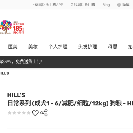
下载屈臣氏手机APP
寻找屈臣氏门市
Blog
简体
医美
美妆
个人护理
头发护理
母嬰
宠
$399，免费送货上门！
ILLS
HILL'S
日常系列 (成犬1 - 6/减肥/细粒/12kg) 狗粮 - HI