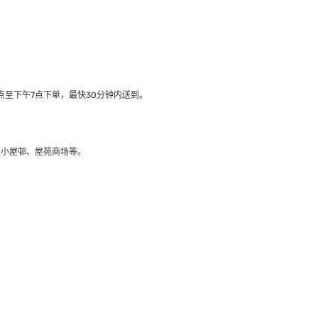
至下午7点下单，最快30分钟内送到​。
大小屋邨、屋苑商场等。