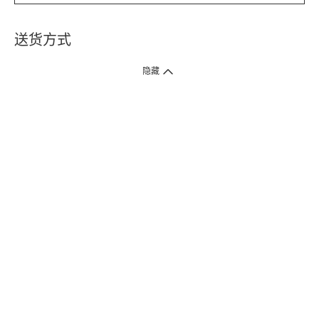
送货方式
1. 送货到府（受卫生署条例规管产品除外 ）
隐藏
订单总额淨值满$399免运费（商户直送产品除外），选取「特快送」并于早
上9点至下午7点下单，最快30分钟内送到​。
2. 门店取货（商户直送产品除外）
超过160间门市满$50免费店取，选取「特快门店取货」最快30分钟可取货。
3. 顺丰智能柜（受卫生署条例规管或商户直送产品除外）
买满$250免费顺丰智能柜自提点自取，服务范围包括香港岛、九龙、新界、
各大小屋邨、屋苑商场等。
4.内地跨境直邮
订单总净值满$500免运费。