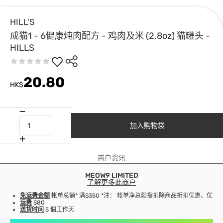
HILL'S
成猫1 - 6健康炖肉配方 - 鸡肉及米 (2.8oz) 猫罐头 -
HILLS
20.80
HK$
加入购物袋
商户资讯
MEOW9 LIMITED
了解更多此商户
免运费金额
帐单总额* 满$350 *注： 帐单净总额指扣除商品折扣优惠、优
运费
$80
送货时间
5 個工作天