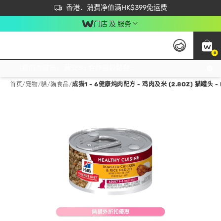
首次APP下单买满$450 输入 NEWAPP 即减$50
立即成为易赏钱会员尽享独家优惠
香港．消费净值满HK$399免运费
门店 及 服务
0
免运费门市取货，满$250 合作自取點自取免运费，净额消费满$399，免费送货上门！
首页
/
宠物
/
貓
/
貓食品
/
成猫1 - 6健康炖肉配方 - 鸡肉及米 (2.8OZ) 猫罐头 - 