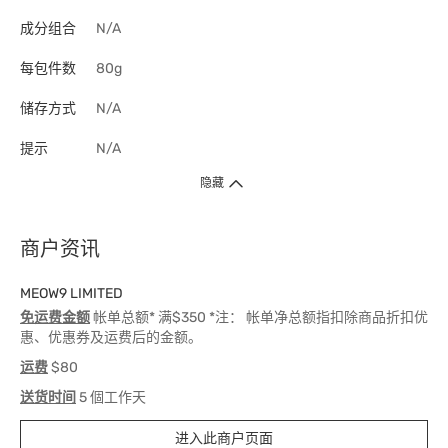
成分组合
N/A
每包件数
80g
储存方式
N/A
提示
N/A
隐藏
商户资讯
MEOW9 LIMITED
免运费金额
帐单总额* 满$350 *注： 帐单净总额指扣除商品折扣优
惠、优惠券及运费后的金额。
运费
$80
送货时间
5 個工作天
进入此商户页面