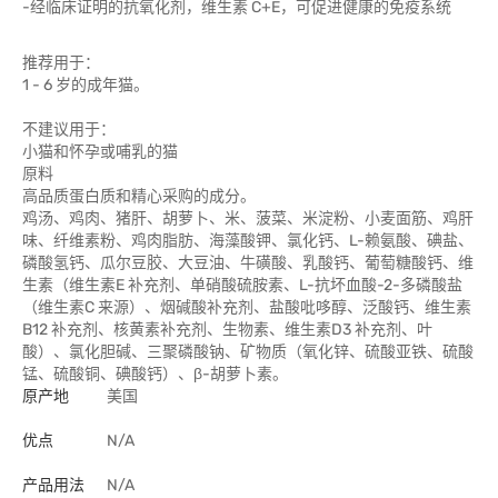
-经临床证明的抗氧化剂，维生素 C+E，可促进健康的免疫系统
推荐用于：
1 - 6 岁的成年猫。
不建议用于：
小猫和怀孕或哺乳的猫
原料
高品质蛋白质和精心采购的成分。
鸡汤、鸡肉、猪肝、胡萝卜、米、菠菜、米淀粉、小麦面筋、鸡肝
味、纤维素粉、鸡肉脂肪、海藻酸钾、氯化钙、L-赖氨酸、碘盐、
磷酸氢钙、瓜尔豆胶、大豆油、牛磺酸、乳酸钙、葡萄糖酸钙、维
生素（维生素E 补充剂、单硝酸硫胺素、L-抗坏血酸-2-多磷酸盐
（维生素C 来源）、烟碱酸补充剂、盐酸吡哆醇、泛酸钙、维生素
B12 补充剂、核黄素补充剂、生物素、维生素D3 补充剂、叶
酸）、氯化胆碱、三聚磷酸钠、矿物质（氧化锌、硫酸亚铁、硫酸
锰、硫酸铜、碘酸钙）、β-胡萝卜素。
原产地
美国
优点
N/A
产品用法
N/A