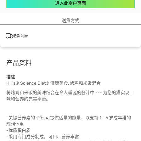
进入此商户页面
送货方式
送货到府
产品资料
描述
Hill's® Science Diet® 健康美食, 烤鸡和米饭混合
将烤鸡和米饭的美味结合在令人垂涎的酱汁中 --- 为您的猫实现口
味和营养的完美平衡。
-关键营养素的平衡, 可提供适量的能量，以支持 1 - 6 岁成年猫的
理想体重
-优质蛋白质
-采用专门成分制成，可口、营养丰富