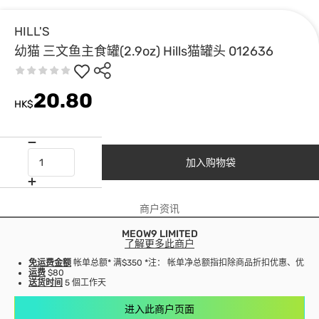
HILL'S
幼猫 三文鱼主食罐(2.9oz) Hills猫罐头 012636
20.80
HK$
加入购物袋
商户资讯
MEOW9 LIMITED
了解更多此商户
免运费金额
帐单总额* 满$350 *注： 帐单净总额指扣除商品折扣优惠、优
运费
$80
送货时间
5 個工作天
进入此商户页面