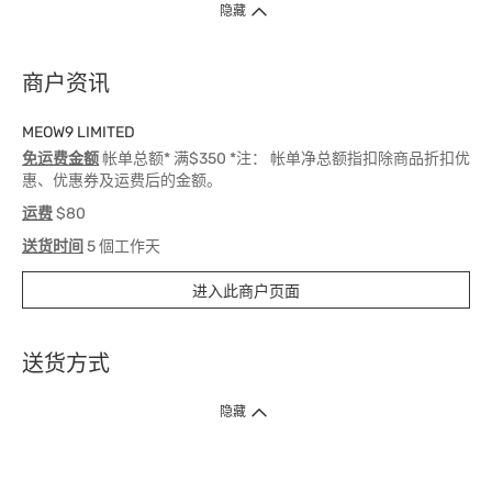
隐藏
商户资讯
MEOW9 LIMITED
免运费金额
帐单总额* 满$350 *注： 帐单净总额指扣除商品折扣优
惠、优惠券及运费后的金额。
运费
$80
送货时间
5 個工作天
进入此商户页面
送货方式
1. 送货到府（受卫生署条例规管产品除外 ）
隐藏
订单总额淨值满$399免运费（商户直送产品除外），选取「特快送」并于早
上9点至下午7点下单，最快30分钟内送到​。
2. 门店取货（商户直送产品除外）
超过160间门市满$50免费店取，选取「特快门店取货」最快30分钟可取货。