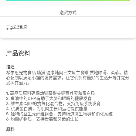
送货方式
送货到府
产品资料
描述
希尔思宠物食品 幼猫 健康炖肉三文鱼主食罐 质地顺滑、柔软。精
心配制以满足小猫的发育需求，让它们拥有最好的生活开端并充分
发挥其潜力。
1. 高品质原料确保幼猫获得关键营养素和蛋白质
2. 鱼油中的DHA有助于大脑和眼睛的健康发育
3. 维生素C和E的抗氧化混合物，支持免疫系统发育
4. 优质蛋白质，为肌肉生长和运动提供能量
5. 独特的益生元纤维组合，支持肠道微生物群和消化系统
6. 均衡矿物质，支持骨骼和牙齿的生长
原料