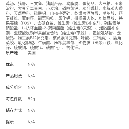
鸡汤、猪肝、三文鱼、猪副产品、鸡脂肪、蛋制品、大豆粕、玉米
淀粉、大豆分离蛋白、小麦粉、磷酸氢钙、鸡肝香料、水解鸡肉香
料、天然香料、硫酸钙、山核桃壳碎、乾燥啤酒酵母、瓜尔胶、燕
麦纤维、亚麻籽、甜菜粕乾、氯化钾、柑橘果肉乾、刺槐豆胶、
糖
果寡糖（FOS）、含碘食盐、维生素（维生素E补充剂、硫胺素单
硝酸盐、L-抗坏血酸-2-聚磷酸酯（维生素C来源）、烟碱酸补充
剂、亚硫酸氢钠甲萘醌复合物（维生素K来源）、盐酸吡哆醇、泛
酸钙、维生素B12补充剂、核黄素补充剂、叶酸、生物素）、鹿角
菜胶、氯化胆碱、牛磺酸、压榨蔓越莓、矿物质（硫酸亚铁、氧化
锌、硫酸铜、硫酸锰、碘酸钙）、氧化镁。
原产地
美国
优点
N/A
产品用法
N/A
成分组合
N/A
每包件数
82g
储存方式
N/A
提示
N/A