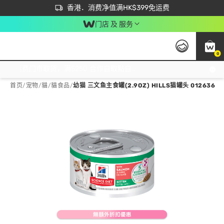
首次APP下单买满$450 输入 NEWAPP 即减$50
立即成为易赏钱会员尽享独家优惠
香港．消费净值满HK$399免运费
门店 及 服务
0
免运费门市取货，满$250 合作自取點自取免运费，净额消费满$399，免费送货上门！
首页
/
宠物
/
貓
/
貓食品
/
幼猫 三文鱼主食罐(2.9OZ) HILLS猫罐头 012636