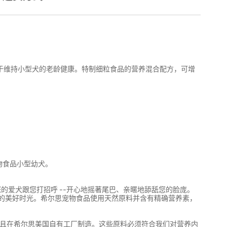
有助于维持小型犬的老龄健康。特制细粒食品的营养混合配方，可增
物食品小型幼犬。
的爱犬跟您打招呼 --开心地摇著尾巴、亲暱地舔舐您的脸庞。
的美好时光。希尔思宠物食品使用天然原料并含有精确营养素，
并且在希尔思美国自有工厂制造。这些原料必须符合我们对营养内