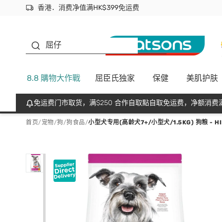
香港．消费净值满HK$399免运费
立即成为易赏钱会员尽享独家优惠
首次APP下单买满$450 输入 NEWAPP 即减$50
生蠔BB
屈仔
8.8 購物大作戰
屈臣氏独家
保健
美肌护肤
免运费门市取货，满$250 合作自取點自取免运费，净额消费满
首页
/
宠物
/
狗
/
狗食品
/
小型犬专用(高龄犬7+/小型犬/1.5KG) 狗粮 - HI