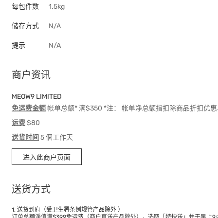
每包件数
1.5kg
储存方式
N/A
提示
N/A
商户资讯
MEOW9 LIMITED
免运费金额
帐单总额* 满$350 *注： 帐单净总额指扣除商品折扣
运费
$80
送货时间
5 個工作天
进入此商户页面
送货方式
1. 送货到府（受卫生署条例规管产品除外 ）
订单总额淨值满$399免运费（商户直送产品除外），选取「特快送」并于早上9点