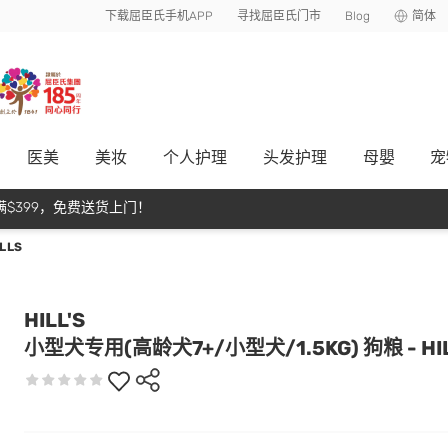
下载屈臣氏手机APP
寻找屈臣氏门市
Blog
简体
医美
美妆
个人护理
头发护理
母嬰
宠
$399，免费送货上门！
LLS
HILL'S
小型犬专用(高龄犬7+/小型犬/1.5KG) 狗粮 - HI