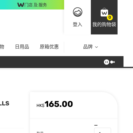
门店 及 服务
0
登入
我的购物袋
物
日用品
原箱优惠
品牌
165.00
LLS
HK$