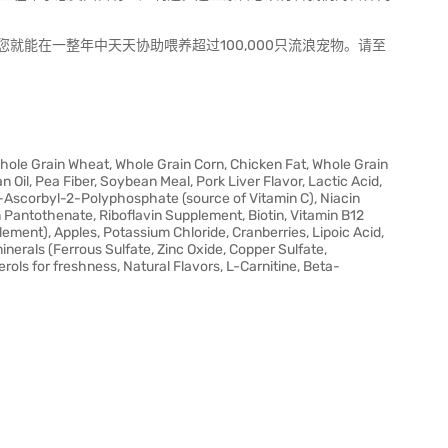
就能在一整年中天天协助喂养超过100,000只流浪宠物。请至
hole Grain Wheat, Whole Grain Corn, Chicken Fat, Whole Grain
Oil, Pea Fiber, Soybean Meal, Pork Liver Flavor, Lactic Acid,
-Ascorbyl-2-Polyphosphate (source of Vitamin C), Niacin
Pantothenate, Riboflavin Supplement, Biotin, Vitamin B12
ement), Apples, Potassium Chloride, Cranberries, Lipoic Acid,
minerals (Ferrous Sulfate, Zinc Oxide, Copper Sulfate,
ls for freshness, Natural Flavors, L-Carnitine, Beta-