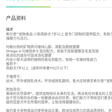
产品资料
描述
希尔思™宠物食品 小型高龄犬 7岁以上 是专门研制的营养配方，
强精力与活力。
均衡比例的矿物质可维持心脏、肾脏及膀胱健康
Omega-6 与维他命 E 混合配方，有助于皮肤健康及毛发亮丽
易消化的成份可促进消化健康
内含小型犬适用的独特抗氧化剂配方，有助一生维持免疫力
推荐于：
高龄犬7岁以上（成年时体重11公斤以下）
不推荐于：
幼犬、怀孕或授乳母犬。怀孕或授乳期间，爱犬应转换至希尔思™宠
附加资讯：
美味的天然营养*，提供宠物快乐长寿的生活。再没有任何事及的上您
由于您与牠共处的每一刻都是如此的珍贵，我们致力于带给您们更多
提供您爱犬毕生所需的营养，让牠活得健康快乐。
每包爱犬宠物食品均使用来自北美、欧洲及纽西兰的高品质原料， 