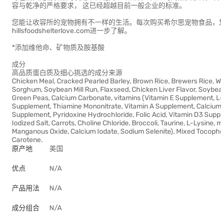
容与乾净的严格要求， 这已经超越目前一般企业的标准。
您能让收容所的宠物拥有不一样的生活。每次购买希尔思宠物食品，您
hillsfoodshelterlove.com进一步了解。
*添加维他命、矿物质及胺基酸
成分
高品质蛋白质及细心挑选的成分来源
Chicken Meal, Cracked Pearled Barley, Brown Rice, Brewers Rice, W
Sorghum, Soybean Mill Run, Flaxseed, Chicken Liver Flavor, Soybean 
Green Peas, Calcium Carbonate, vitamins (Vitamin E Supplement, L
Supplement, Thiamine Mononitrate, Vitamin A Supplement, Calcium 
Supplement, Pyridoxine Hydrochloride, Folic Acid, Vitamin D3 Suppl
Iodized Salt, Carrots, Choline Chloride, Broccoli, Taurine, L-Lysine, 
Manganous Oxide, Calcium Iodate, Sodium Selenite), Mixed Tocophero
Carotene.
原产地
美国
优点
N/A
产品用法
N/A
成分组合
N/A