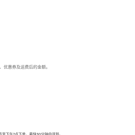
优惠、优惠券及运费后的金额。
至下午7点下单，最快30分钟内送到​。