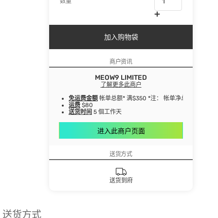
数量
加入购物袋
商户资讯
MEOW9 LIMITED
了解更多此商户
免运费金额
帐单总额* 满$350 *注： 帐单净总额指扣
运费
$80
送货时间
5 個工作天
进入此商户页面
送货方式
送货到府
送货方式