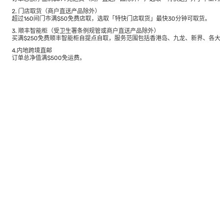
2. 门店取货（商户直送产品除外）
超过160间门市满$50免费店取，选取「特快门店取货」最快30分钟可取货。
3. 顺丰智能柜（受卫生署条例规管或商户直送产品除外）
买满$250免费顺丰智能柜自提点自取，服务范围包括香港岛、九龙、新界、各
4.内地跨境直邮
订单总净值满$500免运费。