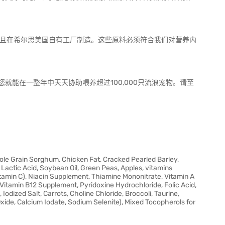
并且在希尔思美国自有工厂制造。这些原料必须符合我们对营养内
就能在一整年中天天协助喂养超过100,000只流浪宠物。请至
le Grain Sorghum, Chicken Fat, Cracked Pearled Barley,
, Lactic Acid, Soybean Oil, Green Peas, Apples, vitamins
amin C), Niacin Supplement, Thiamine Mononitrate, Vitamin A
Vitamin B12 Supplement, Pyridoxine Hydrochloride, Folic Acid,
odized Salt, Carrots, Choline Chloride, Broccoli, Taurine,
xide, Calcium Iodate, Sodium Selenite), Mixed Tocopherols for