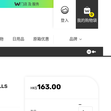
门店 及 服务
0
登入
我的购物袋
物
日用品
原箱优惠
品牌
163.00
LLS
HK$