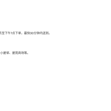
至下午7点下单，最快30分钟内送到​。
大小屋邨、屋苑商场等。