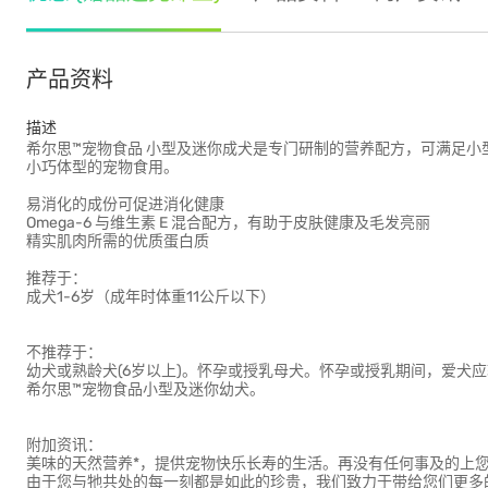
产品资料
描述
希尔思™宠物食品 小型及迷你成犬是专门研制的营养配方，可满足
小巧体型的宠物食用。
易消化的成份可促进消化健康
Omega-6 与维生素 E 混合配方，有助于皮肤健康及毛发亮丽
精实肌肉所需的优质蛋白质
推荐于：
成犬1-6岁（成年时体重11公斤以下）
不推荐于：
幼犬或熟龄犬(6岁以上)。怀孕或授乳母犬。怀孕或授乳期间，爱犬
希尔思™宠物食品小型及迷你幼犬。
附加资讯：
美味的天然营养*，提供宠物快乐长寿的生活。再没有任何事及的上您
由于您与牠共处的每一刻都是如此的珍贵，我们致力于带给您们更多