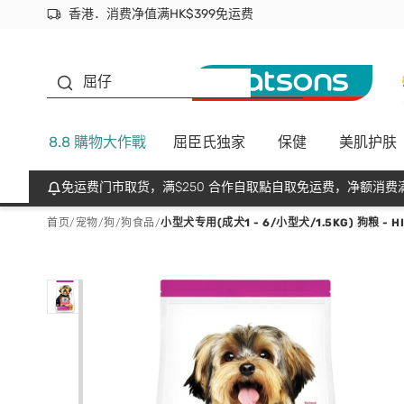
香港．消费净值满HK$399免运费
立即成为易赏钱会员尽享独家优惠
首次APP下单买满$450 输入 NEWAPP 即减$50
生蠔BB
屈仔
8.8 購物大作戰
屈臣氏独家
保健
美肌护肤
免运费门市取货，满$250 合作自取點自取免运费，净额消费满
首页
/
宠物
/
狗
/
狗食品
/
小型犬专用(成犬1 - 6/小型犬/1.5KG) 狗粮 - HI