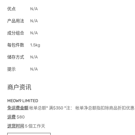
优点
N/A
产品用法
N/A
成分组合
N/A
每包件数
1.5kg
储存方式
N/A
提示
N/A
商户资讯
MEOW9 LIMITED
免运费金额
帐单总额* 满$350 *注： 帐单净总额指扣除商品折扣
运费
$80
送货时间
5 個工作天