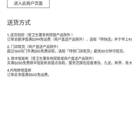
进入此商户页面
送货方式
1. 送货到府（受卫生署条例规管产品除外 ）
订单总额淨值满$399免运费（商户直送产品除外），选取「特快送」并于早上9点
2. 门店取货（商户直送产品除外）
超过160间门市满$50免费店取，选取「特快门店取货」最快30分钟可取货。
3. 顺丰智能柜（受卫生署条例规管或商户直送产品除外）
买满$250免费顺丰智能柜自提点自取，服务范围包括香港岛、九龙、新界、各
4.内地跨境直邮
订单总净值满$500免运费。