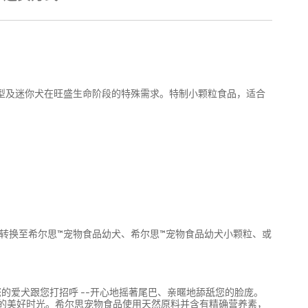
小型及迷你犬在旺盛生命阶段的特殊需求。特制小颗粒食品，适合
应转换至希尔思™宠物食品幼犬、希尔思™宠物食品幼犬小颗粒、或
的爱犬跟您打招呼 --开心地摇著尾巴、亲暱地舔舐您的脸庞。
的美好时光。希尔思宠物食品使用天然原料并含有精确营养素，