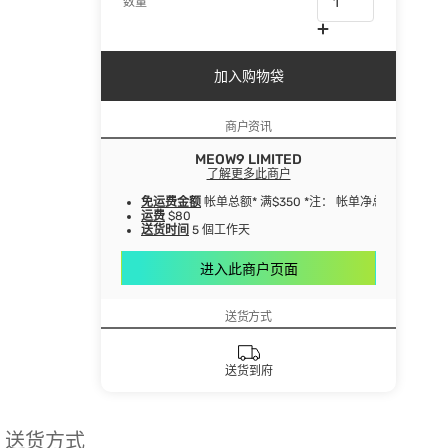
数量
加入购物袋
商户资讯
MEOW9 LIMITED
了解更多此商户
免运费金额
帐单总额* 满$350 *注： 帐单净总额指扣
运费
$80
送货时间
5 個工作天
进入此商户页面
送货方式
送货到府
送货方式