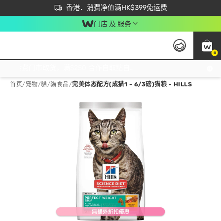
首次APP下单买满$450 输入 NEWAPP 即减$50
立即成为易赏钱会员尽享独家优惠
香港．消费净值满HK$399免运费
门店 及 服务
0
免运费门市取货，满$250 合作自取點自取免运费，净额消费满$399，免费送货上门！
首页
/
宠物
/
貓
/
貓食品
/
完美体态配方(成猫1 - 6/3磅)猫粮 - HILLS