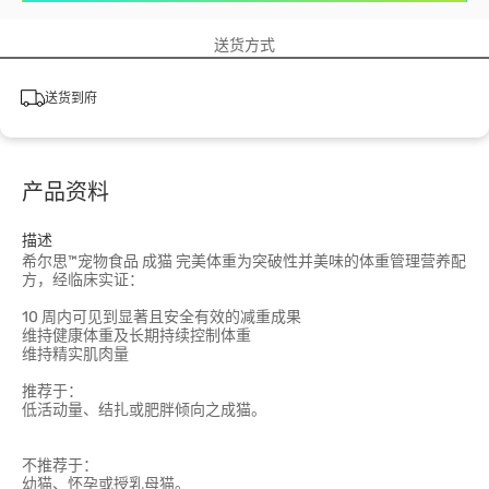
送货方式
送货到府
产品资料
描述
希尔思™宠物食品 成猫 完美体重为突破性并美味的体重管理营养配
方，经临床实证：
10 周内可见到显著且安全有效的减重成果
维持健康体重及长期持续控制体重
维持精实肌肉量
推荐于：
低活动量、结扎或肥胖倾向之成猫。
不推荐于：
幼猫、怀孕或授乳母猫。