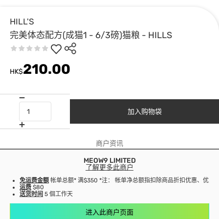
HILL'S
完美体态配方(成猫1 - 6/3磅)猫粮 - HILLS
210.00
HK$
加入购物袋
商户资讯
MEOW9 LIMITED
了解更多此商户
免运费金额
帐单总额* 满$350 *注： 帐单净总额指扣除商品折扣优惠、优
运费
$80
送货时间
5 個工作天
进入此商户页面