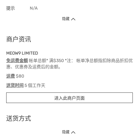
提示
N/A
隐藏
商户资讯
MEOW9 LIMITED
免运费金额
帐单总额* 满$350 *注： 帐单净总额指扣除商品折扣优
惠、优惠券及运费后的金额。
运费
$80
送货时间
5 個工作天
进入此商户页面
送货方式
1. 送货到府（受卫生署条例规管产品除外 ）
隐藏
订单总额淨值满$399免运费（商户直送产品除外），选取「特快送」并于早