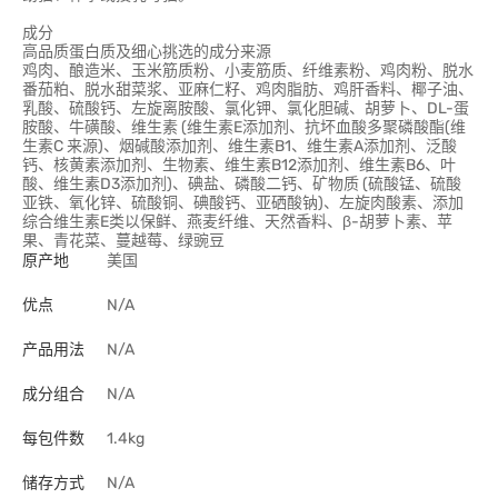
成分
高品质蛋白质及细心挑选的成分来源
鸡肉、酿造米、玉米筋质粉、小麦筋质、纤维素粉、鸡肉粉、脱水
番茄粕、脱水甜菜浆、亚麻仁籽、鸡肉脂肪、鸡肝香料、椰子油、
乳酸、硫酸钙、左旋离胺酸、氯化钾、氯化胆碱、胡萝卜、DL-蛋
胺酸、牛磺酸、维生素 (维生素E添加剂、抗坏血酸多聚磷酸酯(维
生素C 来源)、烟碱酸添加剂、维生素B1、维生素A添加剂、泛酸
钙、核黄素添加剂、生物素、维生素B12添加剂、维生素B6、叶
酸、维生素D3添加剂)、碘盐、磷酸二钙、矿物质 (硫酸锰、硫酸
亚铁、氧化锌、硫酸铜、碘酸钙、亚硒酸钠)、左旋肉酸素、添加
综合维生素E类以保鲜、燕麦纤维、天然香料、β-胡萝卜素、苹
果、青花菜、蔓越莓、绿豌豆
原产地
美国
优点
N/A
产品用法
N/A
成分组合
N/A
每包件数
1.4kg
储存方式
N/A