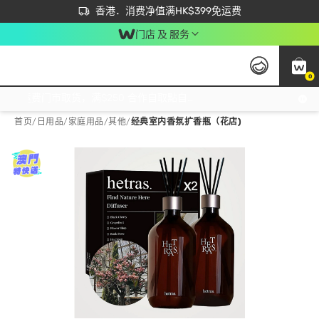
首次APP下单买满$450 输入 NEWAPP 即减$50
立即成为易赏钱会员尽享独家优惠
香港．消费净值满HK$399免运费
门店 及 服务
0
免运费门市取货，满$250 合作自取點自取免运费，净额消费满$399，免费送货上门！
首页
/
日用品
/
家庭用品
/
其他
/
经典室内香氛扩香瓶（花店)