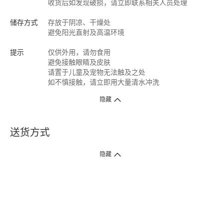
收货后如发现破损，请立即联系相关人员处理
储存方式
存放于阴凉、干燥处
避免阳光直射及高温环境
提示
仅供外用，请勿食用
避免接触眼睛及皮肤
请置于儿童及宠物无法触及之处
如不慎接触，请立即用大量清水冲洗
隐藏
送货方式
1. 送货到府（受卫生署条例规管产品除外 ）
隐藏
订单总额淨值满$399免运费（商户直送产品除外），选取「特快送」并于早
上9点至下午7点下单，最快30分钟内送到​。
2. 门店取货（商户直送产品除外）
超过160间门市满$50免费店取，选取「特快门店取货」最快30分钟可取货。
3. 顺丰智能柜（受卫生署条例规管或商户直送产品除外）
买满$250免费顺丰智能柜自提点自取，服务范围包括香港岛、九龙、新界、
各大小屋邨、屋苑商场等。