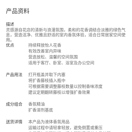
产品资料
描述
灵感源自花店的清新与浪漫氛围，柔和的花香调结合淡雅的绿色气
息，营造洁净、优雅且舒适的室内香氛体验，适合日常居家空间使
用。
优点
持续释放怡人花香
有效改善室内异味
营造放松、温馨的空间氛围
适用于客厅、卧室、浴室及办公空间
产品用法
打开瓶盖并取下内塞
将扩香藤枝插入瓶中
可根据需要调整藤枝数量以控制香味浓度
建议定期翻转藤枝以增强扩香效果
成分组合
香氛精油
扩香溶剂基底
送货详情
本产品为液体香氛用品
运输过程中请轻拿轻放，避免倒置或重压