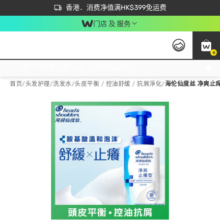
首次APP下单买满$450 输入 NEWAPP 即减$50
立即成为易赏钱会员尽享独家优惠
香港．消费净值满HK$399免运费
门店 及 服务
0
免运费门市取货，满$250 合作自取點自取免运费，净额消费满$399，免费送货上门！
首页
/
头发护理
/
洗发水
/
头皮平衡 / 控油舒缓 / 抗屑淨化
/
海伦仙度丝 净爽止痒