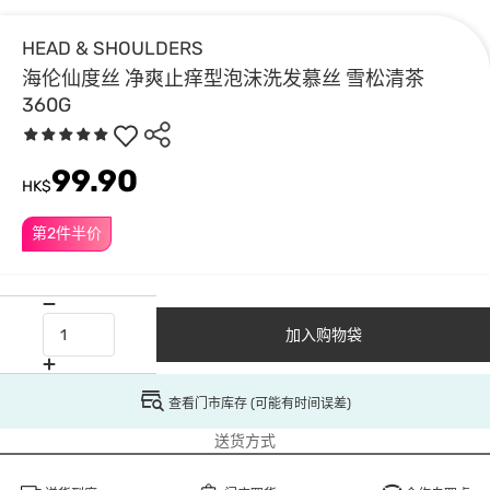
HEAD & SHOULDERS
海伦仙度丝 净爽止痒型泡沫洗发慕丝 雪松清茶
360G
99.90
HK$
第2件半价
加入购物袋
查看门市库存 (可能有时间误差)
送货方式