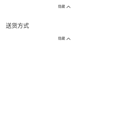
隐藏
送货方式
1. 送货到府（受卫生署条例规管产品除外 ）
隐藏
订单总额淨值满$399免运费（商户直送产品除外），选取「特快送」并于早
上9点至下午7点下单，最快30分钟内送到​。
2. 门店取货（商户直送产品除外）
超过160间门市满$50免费店取，选取「特快门店取货」最快30分钟可取货。
3. 顺丰智能柜（受卫生署条例规管或商户直送产品除外）
买满$250免费顺丰智能柜自提点自取，服务范围包括香港岛、九龙、新界、
各大小屋邨、屋苑商场等。
4.内地跨境直邮
订单总净值满$500免运费。