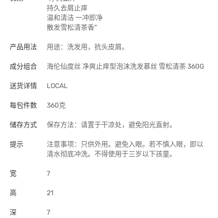
持久去屑止痒
温和清洁 一冲即净
散发雪松清茶香"
产品用法
用途：洗发用，抗头皮屑。
成分组合
海伦仙度丝 净爽止痒型泡沫洗发慕丝 雪松清茶 360G
送货详情
LOCAL
每包件数
360克
储存方式
保存方法：请置于干凉处，避免阳光直射。
提示
注意事项：只供外用。避免入眼。若不慎入眼，即以
清水彻底冲洗。不得使用于三岁以下孩童。
宽
7
高
21
深
7