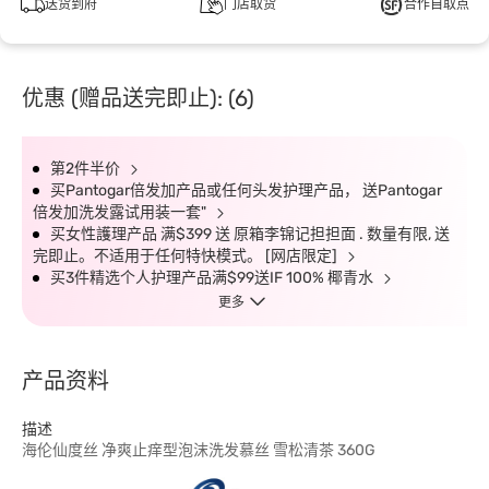
送货到府
门店取货
合作自取点
优惠 (赠品送完即止): (6)
第2件半价
买Pantogar倍发加产品或任何头发护理产品， 送Pantogar
倍发加洗发露试用装一套"
买女性護理产品 满$399 送 原箱李锦记担担面 . 数量有限, 送
完即止。不适用于任何特快模式。 [网店限定]
买3件精选个人护理产品满$99送IF 100% 椰青水
更多
产品资料
描述
海伦仙度丝 净爽止痒型泡沫洗发慕丝 雪松清茶 360G