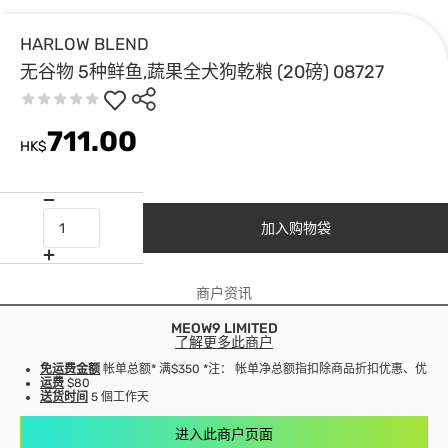
HARLOW BLEND
无谷物 5种鲜鱼,蔬果全犬狗乾粮 (20磅) 08727
711.00
HK$
加入购物袋
商户资讯
MEOW9 LIMITED
了解更多此商户
免运费金额
帐单总额* 满$350 *注： 帐单净总额指扣除商品折扣优惠、优
运费
$80
送货时间
5 個工作天
进入此商户页面