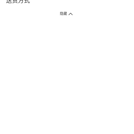
送货方式
1. 送货到府（受卫生署条例规管产品除外 ）
隐藏
订单总额淨值满$399免运费（商户直送产品除外），选取「特快送」并于早
上9点至下午7点下单，最快30分钟内送到​。
2. 门店取货（商户直送产品除外）
超过160间门市满$50免费店取，选取「特快门店取货」最快30分钟可取货。
3. 顺丰智能柜（受卫生署条例规管或商户直送产品除外）
买满$250免费顺丰智能柜自提点自取，服务范围包括香港岛、九龙、新界、
各大小屋邨、屋苑商场等。
4.内地跨境直邮
订单总净值满$500免运费。