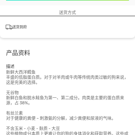
送货方式
送货到府
产品资料
描述
新鲜大西洋鳕鱼
丰盛的低脂蛋白质。对于对羊肉或牛肉等传统肉类过敏的狗来说，
这是完美的选择。
无谷物
新鲜白鱼和脱水鲑鱼为第一、第二成分。肉类是主要的蛋白质来
源，占 38%。
有丝兰素
对于健康的粪便 – 刺激氨的分解，减少粪便和尿液的气味。
不含玉米 - 小麦 - 麸质 - 大豆
这些植物成分本质上更难让你的狗的身体消化和获取营养。这些成