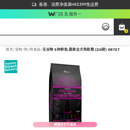
首次APP下单买满$450 输入 NEWAPP 即减$50
立即成为易赏钱会员尽享独家优惠
香港．消费净值满HK$399免运费
门店 及 服务
0
免运费门市取货，满$250 合作自取點自取免运费，净额消费满$399，免费送货上门！
首页
/
宠物
/
狗
/
狗食品
/
无谷物 5种鲜鱼,蔬果全犬狗乾粮 (20磅) 08727