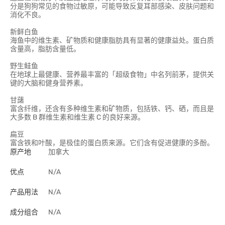
分是狗狗常见的食物过敏原，可能导致反复耳部感染、皮肤问题和
消化不良。
新鲜白鱼
海鱼中的维生素、矿物质和健康脂肪具有显著的健康益处。蛋白质
含量高，脂肪含量低。
野生鲑鱼
在地球上最健康、营养最丰富的「超级食物」中名列前茅，提供关
键的大脑和健身营养素。
甘藷
富含纤维，还含有多种维生素和矿物质，包括铁、钙、硒，而且是
大多数 B 群维生素和维生素 C 的良好来源。
扁豆
富含铁和叶酸，是极佳的蛋白质来源。它们含有促进健康的多酚。
原产地
加拿大
优点
N/A
产品用法
N/A
成分组合
N/A