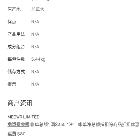
原产地
加拿大
优点
N/A
产品用法
N/A
成分组合
N/A
每包件数
5.44kg
储存方式
N/A
提示
N/A
商户资讯
MEOW9 LIMITED
免运费金额
帐单总额* 满$350 *注： 帐单净总额指扣除商品折扣
运费
$80