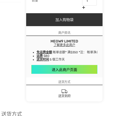
数量
加入购物袋
商户资讯
MEOW9 LIMITED
了解更多此商户
免运费金额
帐单总额* 满$350 *注： 帐单净总额指扣
运费
$80
送货时间
5 個工作天
进入此商户页面
送货方式
送货到府
送货方式