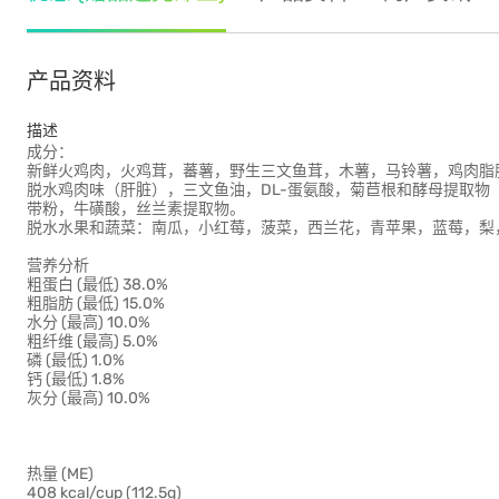
产品资料
描述
成分：
新鲜火鸡肉，火鸡茸，蕃薯，野生三文鱼茸，木薯，马铃薯，鸡肉脂
脱水鸡肉味（肝脏），三文鱼油，DL-蛋氨酸，菊苣根和酵母提取
带粉，牛磺酸，丝兰素提取物。
脱水水果和蔬菜：南瓜，小红莓，菠菜，西兰花，青苹果，蓝莓，梨
营养分析
粗蛋白 (最低) 38.0%
粗脂肪 (最低) 15.0%
水分 (最高) 10.0%
粗纤维 (最高) 5.0%
磷 (最低) 1.0%
钙 (最低) 1.8%
灰分 (最高) 10.0%
热量 (ME)
408 kcal/cup (112.5g)