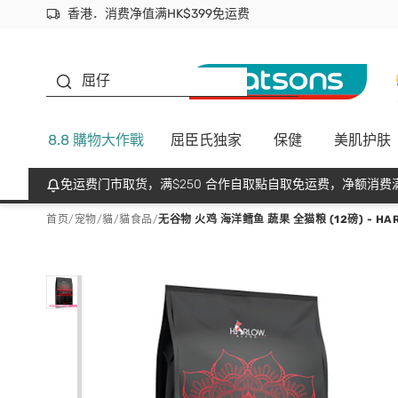
香港．消费净值满HK$399免运费
立即成为易赏钱会员尽享独家优惠
首次APP下单买满$450 输入 NEWAPP 即减$50
生蠔BB
屈仔
8.8 購物大作戰
屈臣氏独家
保健
美肌护肤
免运费门市取货，满$250 合作自取點自取免运费，净额消费满
首页
/
宠物
/
貓
/
貓食品
/
无谷物 火鸡 海洋鳕鱼 蔬果 全猫粮 (12磅) - HAR