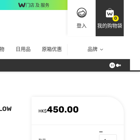
门店 及 服务
0
登入
我的购物袋
物
日用品
原箱优惠
品牌
450.00
LOW
HK$