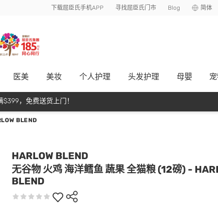
下载屈臣氏手机APP
寻找屈臣氏门市
Blog
简体
医美
美妆
个人护理
头发护理
母嬰
宠
$399，免费送货上门！
LOW BLEND
HARLOW BLEND
无谷物 火鸡 海洋鳕鱼 蔬果 全猫粮 (12磅) - HAR
BLEND