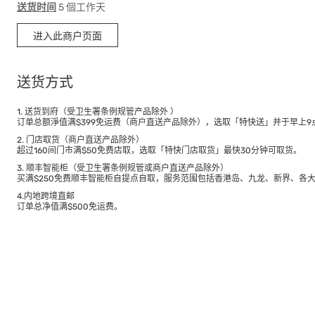
送货时间
5 個工作天
进入此商户页面
送货方式
1. 送货到府（受卫生署条例规管产品除外 ）
订单总额淨值满$399免运费（商户直送产品除外），选取「特快送」并于早上9点
2. 门店取货（商户直送产品除外）
超过160间门市满$50免费店取，选取「特快门店取货」最快30分钟可取货。
3. 顺丰智能柜（受卫生署条例规管或商户直送产品除外）
买满$250免费顺丰智能柜自提点自取，服务范围包括香港岛、九龙、新界、各
4.内地跨境直邮
订单总净值满$500免运费。