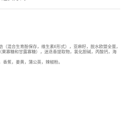
肪（混合生育酚保存，维生素E形式），亚麻籽，脱水欧盟全蛋，
物（果寡糖和甘露寡糖），迷迭香提取物，氯化胆碱，丙酸钙，海
，香蕉，姜黄，蒲公英，辣椒粉。