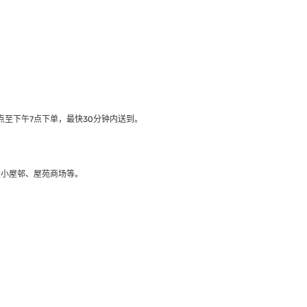
至下午7点下单，最快30分钟内送到​。
大小屋邨、屋苑商场等。