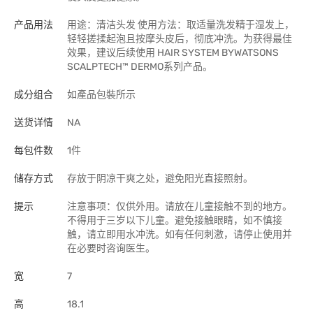
产品用法
用途：清洁头发 使用方法：取适量洗发精于湿发上，
轻轻搓揉起泡且按摩头皮后，彻底冲洗。为获得最佳
效果，建议后续使用 HAIR SYSTEM BYWATSONS
SCALPTECH™ DERMO系列产品。
成分组合
如產品包裝所示
送货详情
NA
每包件数
1件
储存方式
存放于阴凉干爽之处，避免阳光直接照射。
提示
注意事项：仅供外用。请放在儿童接触不到的地方。
不得用于三岁以下儿童。避免接触眼睛，如不慎接
触，请立即用水冲洗。如有任何刺激，请停止使用并
在必要时咨询医生。
宽
7
高
18.1