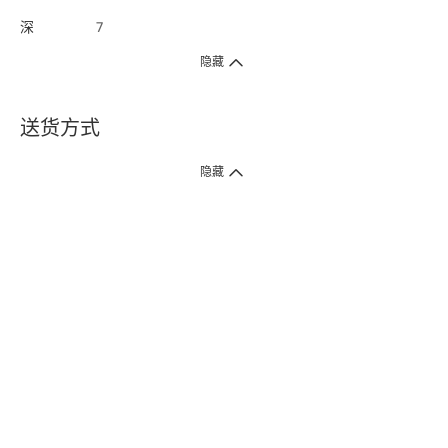
深
7
隐藏
送货方式
1. 送货到府（受卫生署条例规管产品除外 ）
隐藏
订单总额淨值满$399免运费（商户直送产品除外），选取「特快送」并于早
上9点至下午7点下单，最快30分钟内送到​。
2. 门店取货（商户直送产品除外）
超过160间门市满$50免费店取，选取「特快门店取货」最快30分钟可取货。
3. 顺丰智能柜（受卫生署条例规管或商户直送产品除外）
买满$250免费顺丰智能柜自提点自取，服务范围包括香港岛、九龙、新界、
各大小屋邨、屋苑商场等。
4.内地跨境直邮
订单总净值满$500免运费。