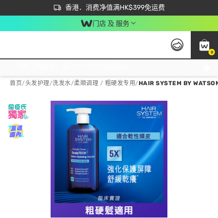
首次APP下单买满$450 输入 NEWAPP 即减$50
立即成为易赏钱会员尽享独家优惠
香港．消费净值满HK$399免运费
门店 及 服务
0
免运费门市取货，满$250 合作自取點自取免运费，净额消费满$399，免费送货上门！
首页
/
头发护理
/
洗发水
/
柔顺调理 / 粗硬发专用
/
HAIR SYSTEM BY WAT