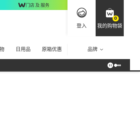
门店 及 服务
0
登入
我的购物袋
物
日用品
原箱优惠
品牌