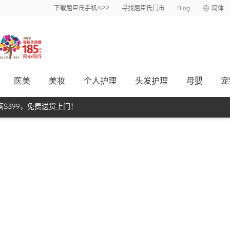
下载屈臣氏手机APP
寻找屈臣氏门市
Blog
简体
医美
美妆
个人护理
头发护理
母嬰
宠
$399，免费送货上门！