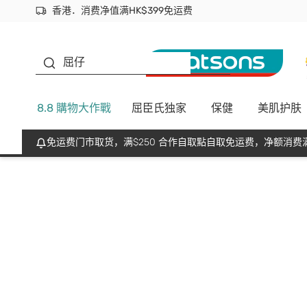
香港．消费净值满HK$399免运费
立即成为易赏钱会员尽享独家优惠
首次APP下单买满$450 输入 NEWAPP 即减$50
生蠔BB
屈仔
8.8 購物大作戰
屈臣氏独家
保健
美肌护肤
免运费门市取货，满$250 合作自取點自取免运费，净额消费满