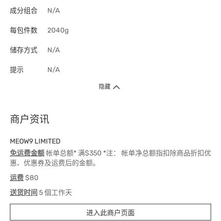
成分组合
N/A
每包件数
2040g
储存方式
N/A
提示
N/A
隐藏
商户资讯
MEOW9 LIMITED
免运费金额
帐单总额* 满$350 *注： 帐单净总额指扣除商品折扣优
惠、优惠券及运费后的金额。
运费
$80
送货时间
5 個工作天
进入此商户页面