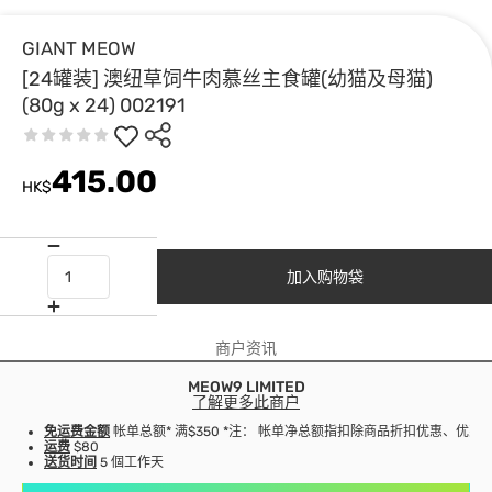
GIANT MEOW
[24罐装] 澳纽草饲牛肉慕丝主食罐(幼猫及母猫)
(80g x 24) 002191
415.00
HK$
加入购物袋
商户资讯
MEOW9 LIMITED
了解更多此商户
免运费金额
帐单总额* 满$350 *注： 帐单净总额指扣除商品折扣优惠、优
运费
$80
送货时间
5 個工作天