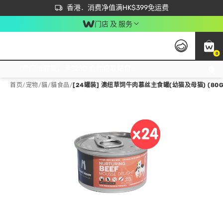
首次APP下单买满$450 输入 NEWAPP 即减$50
立即成为易赏钱会员尽享独家优惠
香港．消费净值满HK$399免运费
门店 及 服务
0
免运费门市取货，满$250 合作自取點自取免运费，净额消费满$399，免费送货上门！
首页
/
宠物
/
貓
/
貓食品
/
[24罐装] 澳纽草饲牛肉慕丝主食罐(幼猫及母猫) (80G X 