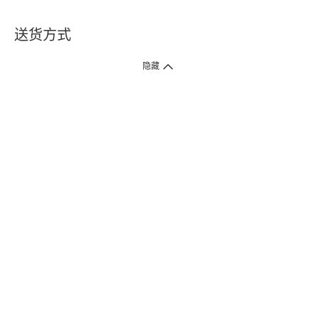
送货方式
1. 送货到府（受卫生署条例规管产品除外 ）
隐藏
订单总额淨值满$399免运费（商户直送产品除外），选取「特快送」并于早
上9点至下午7点下单，最快30分钟内送到​。
2. 门店取货（商户直送产品除外）
超过160间门市满$50免费店取，选取「特快门店取货」最快30分钟可取货。
3. 顺丰智能柜（受卫生署条例规管或商户直送产品除外）
买满$250免费顺丰智能柜自提点自取，服务范围包括香港岛、九龙、新界、
各大小屋邨、屋苑商场等。
4.内地跨境直邮
订单总净值满$500免运费。