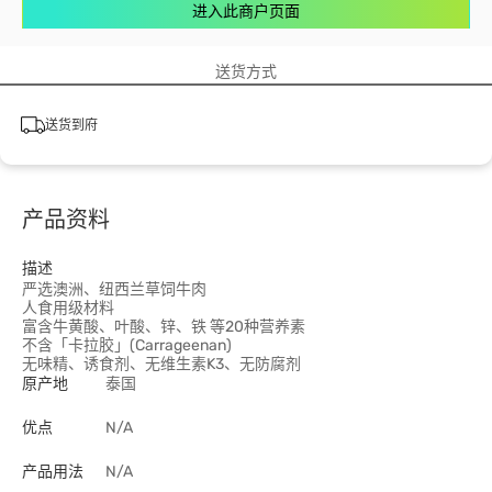
进入此商户页面
送货方式
送货到府
产品资料
描述
严选澳洲、纽西兰草饲牛肉
人食用级材料
富含牛黄酸、叶酸、锌、铁 等20种营养素
不含「卡拉胶」(Carrageenan)
无味精、诱食剂、无维生素K3、无防腐剂
原产地
泰国
优点
N/A
产品用法
N/A